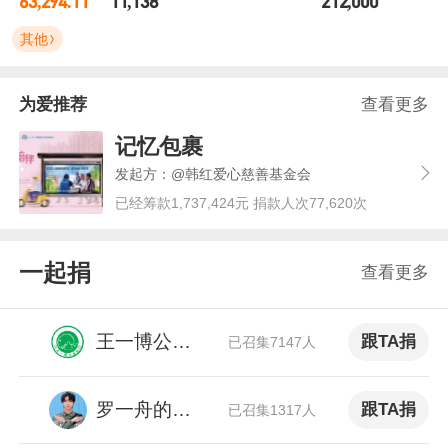
63,294.11
11,138
212,000
其他
为爱推荐
查看更多
记忆包裹
发起方：@韩红爱心慈善基金会
已经筹款1,737,424元 捐款人次77,620次
一起捐
查看更多
王一博公益站
跟TA捐
已召集7147人
罗一舟的宙斯姐姐
跟TA捐
已召集1317人