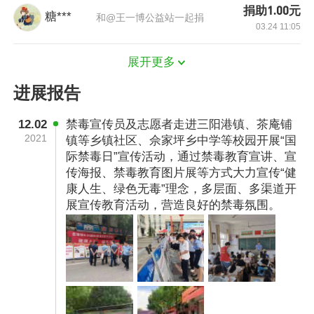
捐助1.00元
集中在青年群体中。禁毒防艾工作是一项艰巨复
糖***
和@王一博公益站一起捐
03.24 11:05
杂的工作，而破解吸毒低龄化的问题是禁毒的重
要环节。举办禁毒防艾的宣传教育，是青少年预
展开更多
防教育的开始。
进展报告
12.02
禁毒宣传员及志愿者走进三阳港镇、茶庵铺
2021
镇等乡镇社区、佘家坪乡中学等校园开展“国
际禁毒日”宣传活动，通过禁毒教育宣讲、宣
传海报、禁毒教育图片展等方式大力宣传“健
康人生、绿色无毒”理念，多层面、多渠道开
展宣传教育活动，营造良好的禁毒氛围。