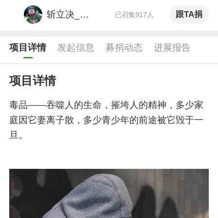
斩立决_尚九熙反黑站
跟TA捐
已召集917人
项目详情
发起信息
募捐动态
进展报告
项目详情
毒品——吞噬人的生命，摧垮人的精神，多少家
庭因它妻离子散，多少青少年的前途被它毁于一
旦。