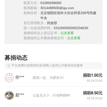
(1) 吸毒者中青少年的比例大概占总吸毒者的
联系方式：
01085698060
联系邮箱：
3014488500@qq.com
75%，而且还有数量惊人的隐形吸毒者的存在；
机构住所：
北京朝阳区朝外大街吉祥里208号民建
中央
(2) 吸毒青少年中绝大部分的文化程度普遍偏低，
登记管理机关：
民政部
有的甚至是文盲。
统一社会信用代码：
53100000500020462K
慈善组织法人登记证书：
点击查看
(3) 青少年吸毒人员由以往的单独吸食逐渐发展为
慈善组织公开募捐资格证书：
点击查看
集体吸食，人数更多，社会危害更大。
(4) 青少年吸毒人员中以贩养吸的情况普遍存在，
募捐动态
形成恶性循环，走上犯罪的道路。
平台免费向慈善组织及捐赠人提供公开募捐信息服务
通过以上我国青少年吸毒现状的调查，我们不难
捐助1.00元
你***
跟我一起，为爱添力!
看出，推行对青少年的毒品预防教育已经迫在眉
03.24 23:03
睫。
捐助8.50元
超***
公益无大小，行动即榜样!
有研究显示，使用新型毒品的性行为会让艾滋病
03.24 15:02
传播风险提高两倍，而使用新型毒品的群体主要