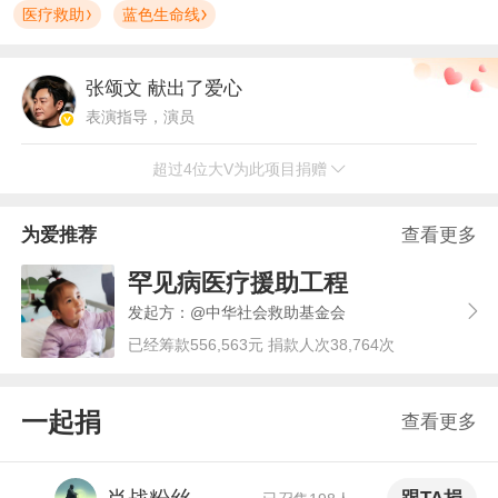
医疗救助
蓝色生命线
张颂文
献出了爱心
表演指导，演员
超过4位大V为此项目捐赠
pupu-2012
献出了爱心
微博军事博主
为爱推荐
查看更多
莉莉丝Lilith_JC
献出了爱心
罕见病医疗援助工程
《加油！Dota》选手
发起方：@中华社会救助基金会
已经筹款556,563元 捐款人次38,764次
Maissen-H
献出了爱心
时尚博主
一起捐
查看更多