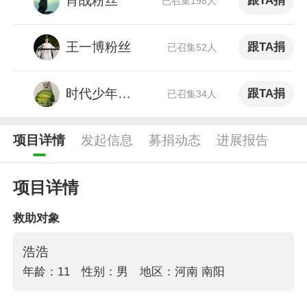
肖战粉丝
跟TA捐
已召集198人
王一博粉丝
跟TA捐
已召集52人
时代少年团粉丝
跟TA捐
已召集34人
项目详情
发起信息
募捐动态
进展报告
项目详情
救助对象
浩浩
年龄：11
性别：男
地区：河南 南阳