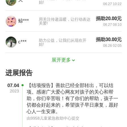
始!
06.27 10:22
捐助20.00元
用关注传递温暖，让行动表达
鲸***
关爱!
06.27 08:10
检查期间孩子精神差，血小板低，意识都不清楚
了。医生说：再不开始化疗，错过最佳时机就要
捐助30.00元
助力公益，让我们从现在开
c***
始!
06.26 02:05
骨髓移植，那费用就更高了，T系白血病治率 50
%—70%，积极化疗效果还是很好的。当时我整
展开更多
个人都愣住了，这么严重的病吗？未知的恐惧让
进展报告
我特别无助。怎么可能，那种电影、电视上的病
怎么会出现在浩浩身上？望着孩子稚嫩的脸庞，
07.04
【结项报告】善款已经全部转出，可以结
2023
我不知道他未来会是什么样子。
项。感谢广大爱心网友对孩子的关心和帮
助，你们辛苦啦！有了你们的帮助，孩子一
切都会好起来的，希望孩子早日康复，愿好
心人一生安康。
由9958儿童紧急救助中心提交