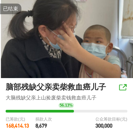
已结束
脑部残缺父亲卖柴救血癌儿子
大脑残缺父亲上山捡废柴卖钱救血癌儿子
56.13%
已筹款(元)
捐款人次
公众筹款目标(元)
168,414.13
8,679
300,000