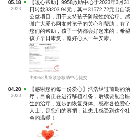
05.18
【暖心帮助】9958救助中心于2023年3月31
2023
日转款33203.94元，其中31572.72元出自该
公益项目，用于支持孩子阶段性的治疗。感
谢广大爱心网友对孩子的关心和帮助，有了
您们的帮助，孩子一切都会好起来的，希望
孩子早日康复，愿好心人一生安康。
化疗开始了，化疗的药物反应，使得浩浩喝口水
由9958儿童紧急救助中心提交
就吐，一口食物也吃不下，第一个疗程两个月，
04.20
【感谢您的每一份爱心】浩浩经过前期的治
每一分钟对我们来说都是漫长的，整整三年，浩
2023
疗，目前正在进行移植准备，后续要配合医
浩经历了二十多个化疗，孩子承受着一系列成人
生的治疗，逐步的恢复身体。感谢各位爱心
人士，是您们的募捐，让患儿感受到这个社
都无法承受的治疗。无数次的腰穿骨穿检查，毛
会的温暖！
线粗的活检针插入他的腰部，穿过骨头、抽取骨
髓。那么小的孩子只知道越疼越蜷缩，紧紧抱住