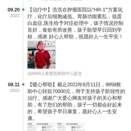
09.20
【治疗中】浩浩在肿瘤医院以“HR-1'”方案化
2022
疗，化疗后细胞减低、胃肠功能紊乱，低蛋
白血症,医生给予对症处理中，孩子情况控制
2020年腊月二十八，经过漫长三年的化疗，浩浩
良好，食欲有所改善，孩子盼望早日回到学
病情趋于稳定，一家人终于可以一起过个团圆
校，感谢 好心人帮助，祝愿好人一生平安！
年。都说五年内不复发就算是‘脱白’，我每一天都
在祈祷浩浩可以平平安安熬过这五年，希望上天
可以眷顾我们。但是好景不长，2021年11月19
日，浩浩再次出现肚胀，精神萎靡，头疼冒汗，
由9958儿童紧急救助中心提交
不祥的预感压得我喘不过气，一刻不敢停带去南
08.11
【暖心帮助】截止2022年8月11日，9958救
阳市中心医院，一纸“急性淋巴细胞白血病复
2022
助中心转款70000元，用于支持孩子阶段性的
治疗。感谢广大爱心网友对孩子的关心和帮
发”的诊断再次宣判了浩浩的命运。听到“复发”这
助，有了您们的帮助，孩子一切都会好起来
两个字我眼前的世界仿佛都是黑色的，两腿直发
的，希望孩子早日康复，愿好心人一生安
软，医生扶了我一把说，去河南省肿瘤医院吧，
康。
那里治疗手段会对孩子更好。