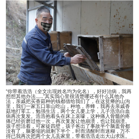
“你带着浩浩（全文出现姓名均为化名），好好治病，我再
想想其他办法......”其实我心里很清楚哪还有什么其他办
法，亲戚把买香菇种的钱都借给我们了，在这贫瘠的山沟
里，我们一家五口靠山吃山，种地，养蜂，我再去亲戚香
菇地打零工，勉强生活，两个女儿要上学，儿子浩浩白血
病再次复发。浩浩抱着头在床上哀嚎，这种痛入骨髓的疼
痛已经折磨过他一次，再次复发让他崩溃，也让我崩溃。
孩子想活着，可家徒四壁，孩子爸出了事故半个脑盖骨都
没有了，脑萎缩的就剩下半个，时而清醒时而迷糊，万不
得已我再次把两个女儿丢家里，带着浩浩走出大山求医。