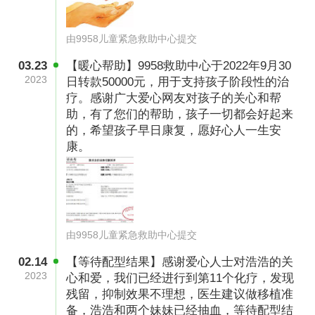
自己的膝盖，把身子像小虾米一样弯起来。有时
候抱着他，看他虚弱的样子，我的眼泪就止不住
由9958儿童紧急救助中心提交
流，落在他脸上，他会回头帮我擦眼泪，告诉
03.23
【暖心帮助】9958救助中心于2022年9月30
我“妈妈，我没事，我是咱家男子汉”。每当听到
2023
日转款50000元，用于支持孩子阶段性的治
浩浩说他是家里男子汉的时候，我的心绞着疼。
疗。感谢广大爱心网友对孩子的关心和帮
助，有了您们的帮助，孩子一切都会好起来
的，希望孩子早日康复，愿好心人一生安
康。
由9958儿童紧急救助中心提交
02.14
【等待配型结果】感谢爱心人士对浩浩的关
2023
心和爱，我们已经进行到第11个化疗，发现
2016年1月底，临近年关，浩浩爸爸为了给孩子
残留，抑制效果不理想，医生建议做移植准
备，浩浩和两个妹妹已经抽血，等待配型结
们添置过年的新衣，每天都是工作到半夜，有天