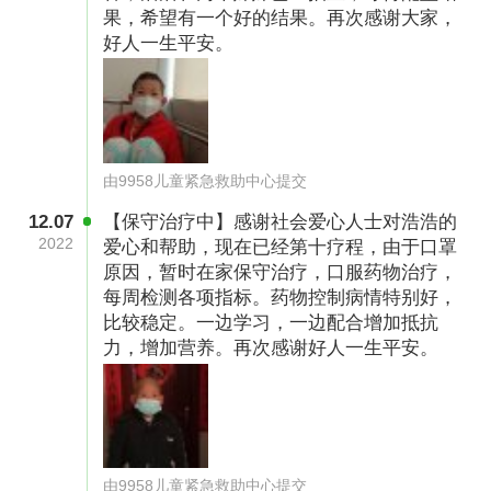
果，希望有一个好的结果。再次感谢大家，
晚上回来时遇上雨夹雪天气，天黑路滑，一不小
好人一生平安。
心连人带摩托翻到山沟里，半个脑盖骨都没有
了，经过抢救虽保住了性命，却落下了终身残
疾，不能干重活，头脑时而清醒时而糊涂。只能
在精神状态好时进山捡一些枯木干柴，天气好的
由9958儿童紧急救助中心提交
时候能捡两百来斤，一斤三毛钱售卖给豆腐坊、
12.07
【保守治疗中】感谢社会爱心人士对浩浩的
馒头店，来补贴家用。
2022
爱心和帮助，现在已经第十疗程，由于口罩
原因，暂时在家保守治疗，口服药物治疗，
每周检测各项指标。药物控制病情特别好，
比较稳定。一边学习，一边配合增加抵抗
力，增加营养。再次感谢好人一生平安。
由9958儿童紧急救助中心提交