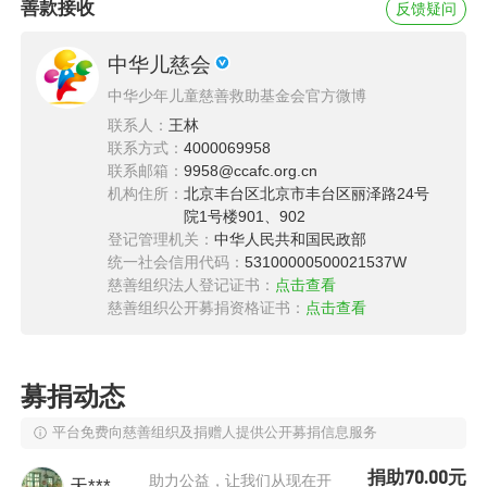
11月21日我们带着孩子转到南阳市第二人民医
善款接收
反馈疑问
院，一系列检查后，报告却显示了急性淋巴白血
中华儿慈会
病几个字，那一刻我全身都是发抖的，根本无法
中华少年儿童慈善救助基金会官方微博
想象，天崩地裂也大抵不过如此了，我不敢，更
联系人：
王林
不能接受，那时候他才六岁啊！医生告诉我，化
联系方式：
4000069958
联系邮箱：
9958@ccafc.org.cn
疗是他现在唯一的治疗手段，看着骨穿针插进浩
机构住所：
北京丰台区北京市丰台区丽泽路24号
浩瘦弱的身躯，我宁愿针扎在我身上。
院1号楼901、902
登记管理机关：
中华人民共和国民政部
统一社会信用代码：
53100000500021537W
慈善组织法人登记证书：
点击查看
慈善组织公开募捐资格证书：
点击查看
募捐动态
平台免费向慈善组织及捐赠人提供公开募捐信息服务
捐助70.00元
助力公益，让我们从现在开
天***