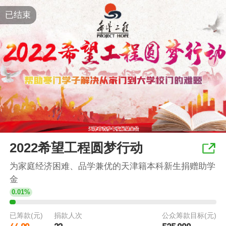
已结束
2022希望工程圆梦行动
为家庭经济困难、品学兼优的天津籍本科新生捐赠助学
金
0.01%
已筹款(元)
捐款人次
公众筹款目标(元)