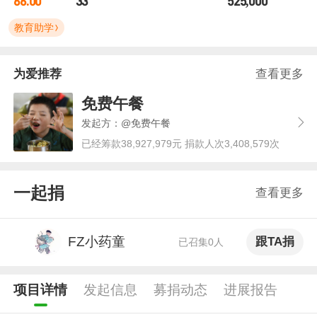
66.00
33
525,000
教育助学
为爱推荐
查看更多
免费午餐
发起方：@免费午餐
已经筹款38,927,979元 捐款人次3,408,579次
一起捐
查看更多
FZ小药童
跟TA捐
已召集0人
项目详情
发起信息
募捐动态
进展报告