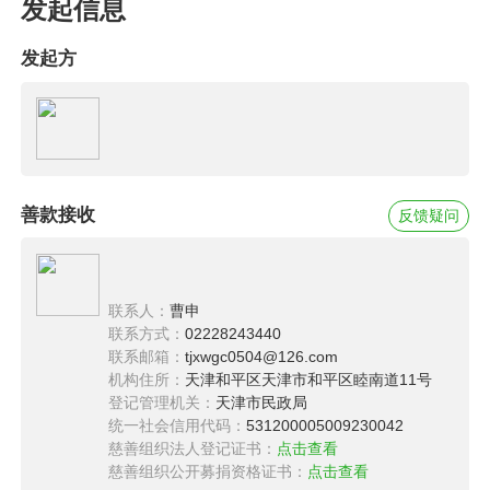
这对他们来说是残酷的。
发起信息
圆梦青年的故事
发起方
小洋，一个阳光乐观的男孩。父亲患有严重精神
疾病，父母离异，爷爷奶奶将其抚养长大，但由
于爷爷奶奶年岁已高，无法外出工作，导致家庭
经济困难。小洋也曾经失落过、崩溃过，但在老
善款接收
反馈疑问
师、同学以及爱心人士的帮助下，他度过了重重
难关，十年寒窗苦读，终于在高考中取得了满意
的成绩，迎来了命运的曙光。来自社会各界的关
联系人：
曹申
爱与帮助，使小洋本来充满坎坷的求学之路变得
联系方式：
02228243440
联系邮箱：
tjxwgc0504@126.com
广阔平坦。这些爱心人士都是他人生路上的指向
机构住所：
天津和平区天津市和平区睦南道11号
标，也在他的心里播下了爱的种子。
登记管理机关：
天津市民政局
统一社会信用代码：
531200005009230042
小鹏，一个积极奋进的男孩。父母均患有Ⅱ型糖尿
慈善组织法人登记证书：
点击查看
慈善组织公开募捐资格证书：
点击查看
病、高血压、肾病等疾病，不仅丧失劳动力，而