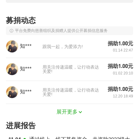
且长期吃药,需要花费大量的医药费，使得家庭经
济十分困难。生活的困难没有打消小鹏的积极
募捐动态
性，自上高中以来，他的成绩一直名列前茅，并
平台免费向慈善组织及捐赠人提供公开募捐信息服务
且他还积极参加学校组织的各种社会实践活动。
捐助1.00元
知***
功夫不负有心人，最终他在高考中以优异成绩被
跟我一起，为爱添力!
01.14 22:47
录取。来自社会各界的关爱和援助使他圆梦大
学，他也会将这份爱传递下去，不断拼搏进取，
捐助1.00元
用关注传递温暖，让行动表达
知***
关爱!
01.02 20:10
在不远的将来用他学得的知识回报来自社会各界
的关爱。
捐助1.00元
用关注传递温暖，让行动表达
知***
关爱!
12.20 18:49
展开更多
进展报告