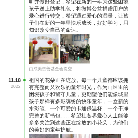
听并做好登记，希望在新的一年为这些困境
孩子送上助学礼包，将微博公益捐赠用户的
爱心进行转交，希望通过爱心的温暖，让孩
子们在新的一年里快乐成长，好好学习，用
知识改变自己的命运。
少年强则国强。当代中国少年儿童既是实现第一
由成美慈善基金会提交
个百年奋斗目标的经历者、见证者，更是实现第
二个百年奋斗目标、建设社会主义现代化强国的
11.18
祖国的花朵正在绽放。每一个儿童都应该拥
2022
有完整而又欢乐的童年时光，作为山区里的
生力军。我们不仅希望广大少年儿童刻苦学习知
困境孩子和留守儿童，更期望他们能像城里
识，坚定理想信念，磨炼坚强意志，锻炼强健体
孩子那样有多彩缤纷的快乐童年，一盒新的
魄，为实现中华民族伟大复兴的中国梦时刻准备
水彩笔、一个可爱的卡通保温杯，一个干净
完整的新书包……希望社各界爱心人士能够
着。同时也希望那些自幼家庭不健全、家庭经济
多多关注到这些正在绽放的小花朵，为他们
困难的孩子得到温情的关爱，为此，我们特向社
的美好的童年护航。
会广大爱心人士发起“温暖助学豫爱同行”公益项