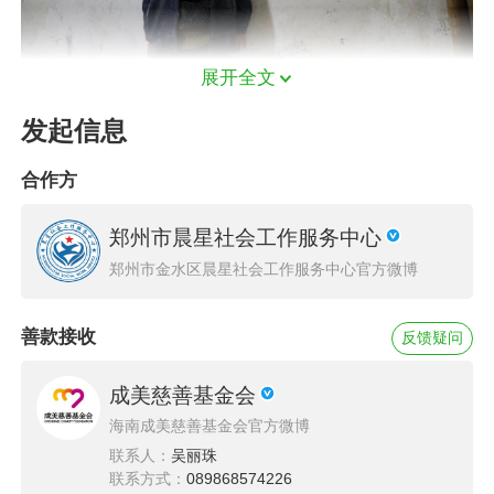
展开全文
志愿者和微微交流了解到，她知道自己家里的条
发起信息
件不好，买不起好的学习用品，只能尽量保证基
础的需求。她也羡慕城里的孩子们有各式各样精
合作方
美的学习文具，但懂事的她从来不和家里开口向
郑州市晨星社会工作服务中心
家里要，因为她知道，父母在城里打工过得并不
郑州市金水区晨星社会工作服务中心官方微博
好，工作机会减少，收入也随之少了很多，这对
本就入不敷出的微微一家人来说无疑是雪上加
善款接收
反馈疑问
霜。
成美慈善基金会
海南成美慈善基金会官方微博
联系人：
吴丽珠
联系方式：
089868574226