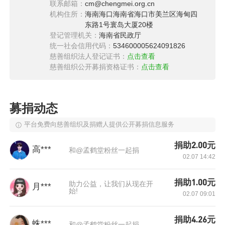
联系邮箱：
cm@chengmei.org.cn
机构住所：
海南海口海南省海口市美兰区海甸四
东路1号寰岛大厦20楼
登记管理机关：
海南省民政厅
统一社会信用代码：
534600005624091826
慈善组织法人登记证书：
点击查看
慈善组织公开募捐资格证书：
点击查看
微微家乡位于河南省最西部的卢氏县，四面环
募捐动态
山，是典型的山区县。崎岖的山路是微微往返校
园必经的路程。她说，像她这样的同学还有很
平台免费向慈善组织及捐赠人提供公开募捐信息服务
多，不过多数都选择了寄宿在学校，而她不一
捐助2.00元
高***
和@孟鹤堂粉丝一起捐
样，家里还有爷爷和田里的农活。
02.07 14:42
捐助1.00元
助力公益，让我们从现在开
月***
始!
02.07 09:01
捐助4.26元
蛛***
和@孟鹤堂粉丝一起捐