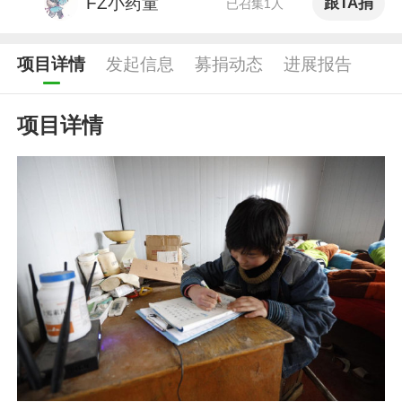
FZ小药童
跟TA捐
已召集1人
项目详情
发起信息
募捐动态
进展报告
项目详情