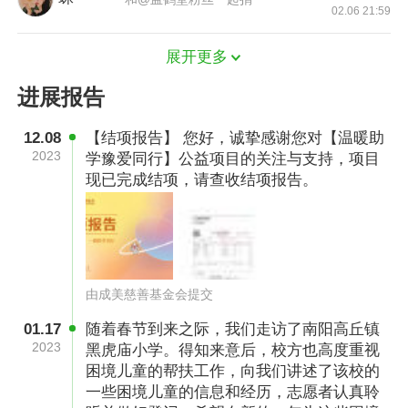
02.06 21:59
展开更多
进展报告
12.08
【结项报告】 您好，诚挚感谢您对【温暖助
7岁的乐乐（化名）目前正在学校读一年级，本
2023
学豫爱同行】公益项目的关注与支持，项目
该无忧无虑的孩子，却因为爸爸生了一场大病，
现已完成结项，请查收结项报告。
让整个家庭陷入困境。不但花光了家里所有积
蓄，还欠下了不少外债。最终乐乐的母亲不得已
外出打工，将他托付给奶奶照顾，从此年幼的他
不得不和奶奶一起相依为命。
由成美慈善基金会提交
01.17
随着春节到来之际，我们走访了南阳高丘镇
2023
黑虎庙小学。得知来意后，校方也高度重视
困境儿童的帮扶工作，向我们讲述了该校的
一些困境儿童的信息和经历，志愿者认真聆