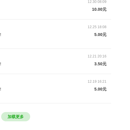
12.30 08:09
10.00元
12.25 18:08
！
5.00元
门走访当地县城乡镇学校，了解乡镇学校学生情况，包
儿情况等；
12.21 20:16
况、留守儿童情况及孤儿情况等困境儿童数量作为重点
！
3.50元
项目的支持力度，作为辅助评估点；
校，因针对部分困境学生发放物资会引起相关问题，项
12.19 16:21
，具体发放根据学校情况而定。
！
5.00元
加载更多