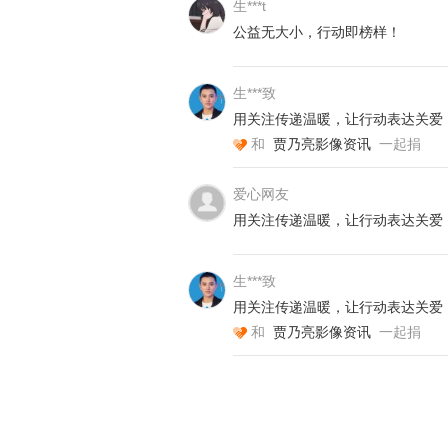
生***t
公益无大小，行动即榜样！
项目执行
（1）执行地：四川
生***致
（2）受助对象筛选标准
用关注传递温暖，让行动表达关爱
和
贾乃亮影像资讯
一起捐
a.调研学校：联合当地相关政府部
含事实孤儿情况、留守儿童情况及孤
爱心网友
b.审核学校：根据学校事实孤儿情
用关注传递温暖，让行动表达关爱
评估点；同时，与校方洽谈学校对于
c.确定学生：根据评审确定发放学
生***致
目将针对班级、年级或全校进行发放
用关注传递温暖，让行动表达关爱
和
贾乃亮影像资讯
一起捐
项目预算