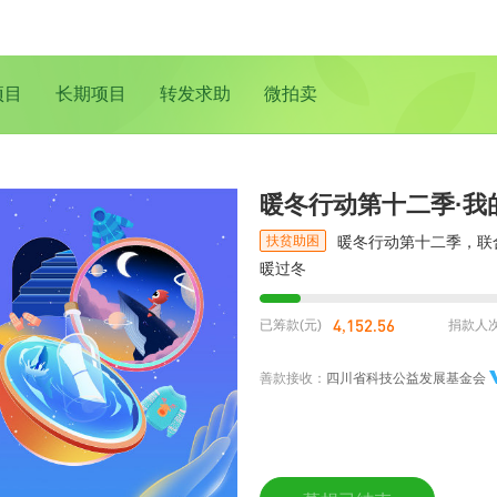
项目
长期项目
转发求助
微拍卖
暖冬行动第十二季·我
扶贫助困
暖冬行动第十二季，联
暖过冬
4,152.56
已筹款(元)
捐款人
善款接收：
四川省科技公益发展基金会