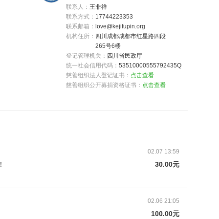
联系人：
王非祥
联系方式：
17744223353
联系邮箱：
love@kejifupin.org
机构住所：
四川成都成都市红星路四段
265号6楼
登记管理机关：
四川省民政厅
统一社会信用代码：
53510000555792435Q
慈善组织法人登记证书：
点击查看
慈善组织公开募捐资格证书：
点击查看
02.07 13:59
！
30.00元
02.06 21:05
100.00元