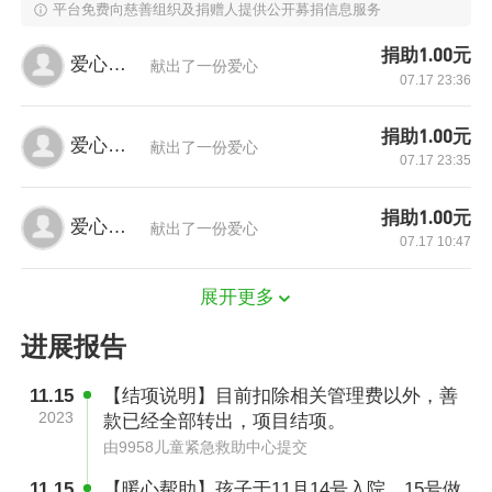
平台免费向慈善组织及捐赠人提供公开募捐信息服务
捐助1.00元
爱心网友
献出了一份爱心
07.17 23:36
捐助1.00元
爱心网友
献出了一份爱心
07.17 23:35
捐助1.00元
爱心网友
献出了一份爱心
07.17 10:47
展开更多
进展报告
120送到医院后小雪一直神志淡漠呼之不应。诊
11.15
【结项说明】目前扣除相关管理费以外，善
2023
款已经全部转出，项目结项。
断为头面部、颈部、双上肢12%二到三度烧伤，
由9958儿童紧急救助中心提交
喉头水肿，窒息缺氧，可能会有呼吸心脏骤停的
11.15
【暖心帮助】孩子于11月14号入院，15号做