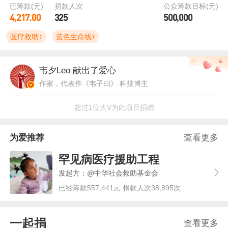
已筹款(元)
捐款人次
公众筹款目标(元)
4,217.00
325
500,000
医疗救助
蓝色生命线
韦夕Leo
献出了爱心
作家，代表作《韦子曰》 科技博主
超过1位大V为此项目捐赠
为爱推荐
查看更多
罕见病医疗援助工程
发起方：@中华社会救助基金会
已经筹款557,441元 捐款人次38,895次
一起捐
查看更多