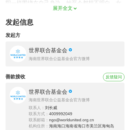
阳一样围绕在自己身边，她至今都想不明白，女
展开全文
儿为什么会生病。2023年2月1日，张丽无意当中
发现女儿的舌头上起了几个血泡，颜色已经发
发起信息
黑，回想起女儿最近经常流鼻血，这次感觉不对
发起方
劲，她赶紧带着孩子到汝州市的医院，可仅仅抽
个血就发现欣欣的血小板只剩3个，正常人是
世界联合基金会
188-472个！医院通知他们，孩子随时会出现脑
海南世界联合公益基金会官方微博
出血、昏迷，需立即送往郑州的大医院接受治
疗。张丽夫妻俩跟着救护车一路狂奔到郑州的医
善款接收
反馈疑问
院，结果让他们备受打击，欣欣被确诊为重型再
世界联合基金会
生障碍性贫血。
海南世界联合公益基金会官方微博
联系人：
刘长威
联系方式：
4009992049
联系邮箱：
ngo@worldunited.org.cn
机构住所：
海南海口海南省海口市美兰区海甸岛