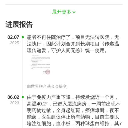
39.1°、39.5°，欣欣烧的一次比一次高，烧得她
展开更多
小脸通红，睡着都不安稳，一度哭醒，张丽和丈
进展报告
夫就轮流抱着她，擦额头，喂水，摸着孩子滚烫
的身体，张丽心疼的一次一次落泪，她多想替女
02.07
患者不再住院治疗了，项目无法转医院，无
儿承受这一切啊。
2025
法执行，因此计划合并到长期项目《传递温
暖传递爱，守护人间无恙》统一使用。
由世界联合基金会提交
06.02
由于免疫力严重下降，持续发烧近一个月，
2023
高温40.2°，已进入层流病房，一周前出现不
明药物过敏，全身起红斑，瘙痒难耐，夜不
能寐，医生建议停止所有药物，目前主要以
输注红细胞，血小板，丙种球蛋白维持，其7