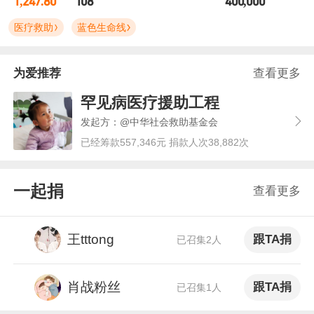
1,247.80
108
400,000
医疗救助
蓝色生命线
为爱推荐
查看更多
罕见病医疗援助工程
发起方：@中华社会救助基金会
已经筹款557,346元 捐款人次38,882次
一起捐
查看更多
王tttong
跟TA捐
已召集2人
肖战粉丝
跟TA捐
已召集1人