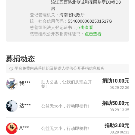
沿江五西路北侧诚和花园别墅D3幢D3
房
登记管理机关：
海南省民政厅
统一社会信用代码：
53460000082531517G
慈善组织法人登记证书：
点击查看
慈善组织公开募捐资格证书：
点击查看
募捐动态
平台免费向慈善组织及捐赠人提供公开募捐信息服务
知道女儿病情的那一刻夫妻俩慌了，张丽甚至不
捐助10.00元
助力公益，让我们从现在开
我***
知道要问医生些什么，直到听到丈夫问出还能治
始!
08.29 22:36
好吗她才回过神，好在医生告诉他们如果能够得
捐助50.00元
到有效治疗愈后可以很好，张丽才暂时松了一口
达***
公益无大小，行动即榜样!
08.29 13:35
气，却没料到治疗的路会如此的艰难。欣欣住院
的时候就开始发烧，而且一直反复，医生用了药
捐助3.00元
A***
公益无大小，行动即榜样!
降下来但是没过多久就会升上去，38.8°、
08.29 06:33