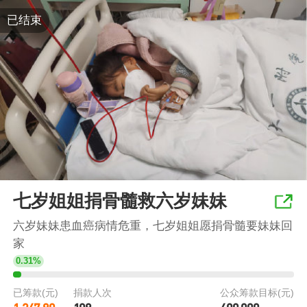
已结束
七岁姐姐捐骨髓救六岁妹妹
六岁妹妹患血癌病情危重，七岁姐姐愿捐骨髓要妹妹回
家
0.31%
已筹款(元)
捐款人次
公众筹款目标(元)