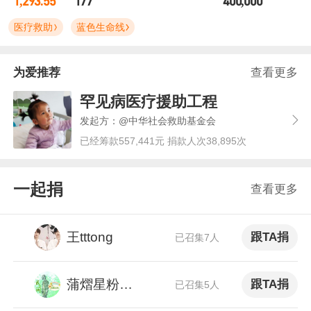
1,293.55
177
400,000
医疗救助
蓝色生命线
为爱推荐
查看更多
罕见病医疗援助工程
发起方：@中华社会救助基金会
已经筹款557,441元 捐款人次38,895次
一起捐
查看更多
王tttong
跟TA捐
已召集7人
蒲熠星粉丝公益小队
跟TA捐
已召集5人