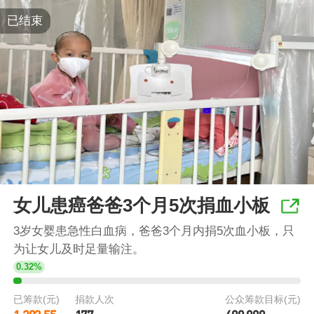
已结束
女儿患癌爸爸3个月5次捐血小板
3岁女婴患急性白血病，爸爸3个月内捐5次血小板，只
为让女儿及时足量输注。
0.32%
已筹款(元)
捐款人次
公众筹款目标(元)