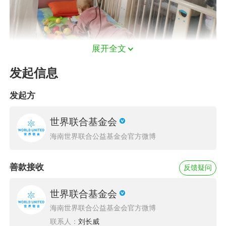
展开全文
小慧（化名）和丈夫小刚家住河南省许昌市一个
发起信息
普通农村。夫妻俩育有一儿一女，儿子9岁，女
发起方
儿4岁。然而，平静生活随着2022年底女儿橙橙
（化名）的一次“高烧”被彻底打破。“当时，孩子
世界联合基金会
高烧40度！用药全身擦拭孩子也不起作用，没日
海南世界联合公益基金会官方微博
没夜的照顾孩子还是没有丝毫好转！”夫妻俩随即
带孩子前往当地医院做进一步检查。“孩子的各项
善款接收
反馈疑问
血项指标低，医生说是病毒感染！”住院一周后，
世界联合基金会
夫妻俩带橙橙出院，并按照医嘱进行半月一次的
海南世界联合公益基金会官方微博
复查。可两次复查后，孩子的血象指标依然不是
联系人：
刘长威