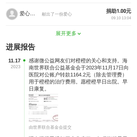
捐助1.00元
爱心网友
献出了一份爱心
09.10 13:04
展开更多
进展报告
“本该在学校欢乐跳舞唱歌的年纪，却要在医院这
个牢笼里长住；本该为生活努力打拼的我，却将
11.17
感谢微公益网友们对橙橙的关心和支持。海
日日在病房看着孩子受罪伤心难过！”夫妻俩对于
2023
南世界联合公益基金会于2023年11月17日向
医院对公账户转款1164.2元（除去管理费）
白血病的认知还是从影视剧当中，而今，当电视
用于橙橙的治疗费用。愿橙橙早日出院。早
剧成为现实，自己成为主角，二人才深切体会到
日康复。
其中的绝望和无助。
没有等夫妻二人的心情完全平复，橙橙便换上了
病号服开始了与病魔的持久战。根据医生给出的
治疗方案，橙橙前期要进行化疗治疗，随后进行
由世界联合基金会提交
骨髓移植手术。