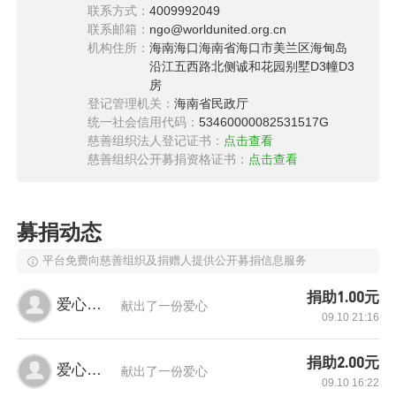
太好。“根据两次的评估结果来看，怀疑孩子这种
联系方式：
4009992049
情况可能是血液上的疾病！”
联系邮箱：
ngo@worldunited.org.cn
机构住所：
海南海口海南省海口市美兰区海甸岛
“误诊，一定是误诊！”夫妻俩怎么也不肯相信医
沿江五西路北侧诚和花园别墅D3幢D3
生的预判。于是，2023年1月17日，夫妻俩带着
房
登记管理机关：
海南省民政厅
橙橙来到了河南省儿童医院做进一步检查。挂号
统一社会信用代码：
53460000082531517G
血液科，而后进行骨穿，腰穿，活检……而最
慈善组织法人登记证书：
点击查看
慈善组织公开募捐资格证书：
点击查看
终，年幼的橙橙还是没能躲得过这场劫难：急性
髓系白血病。
募捐动态
平台免费向慈善组织及捐赠人提供公开募捐信息服务
捐助1.00元
爱心网友
献出了一份爱心
09.10 21:16
捐助2.00元
爱心网友
献出了一份爱心
09.10 16:22