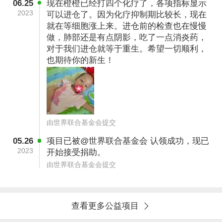
06.25
现在橙橙已经打四个化疗了，各项指标显示
2023
可以进仓了。因为化疗抑制期比较长，现在
就在等细胞涨上来。进仓前的检查也在慢慢
做，肺部还是有点阴影，吃了一点消炎药，
对于我们进仓就等于重生。希望一切顺利，
也期待你的新生！
由世界联合基金会提交
05.26
项目已被@世界联合基金会 认领成功，现已
2023
开始接受捐助。
由世界联合基金会提交
“妈妈，我不要打针，疼……” “妈妈，我想回家我
想回学校！”“我想吃奶奶做的饭！”病房里，昔日
乖巧可爱的女儿被病痛折磨得奄奄一息，每次骨
查看更多公益项目
穿女儿的声声哀嚎让小慧心如刀绞。“听着一声声