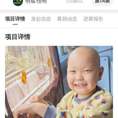
明戒-悟明
跟TA捐
已召集0人
项目详情
发起信息
募捐动态
进展报告
项目详情