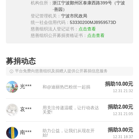
机构住所：
浙江宁波鄞州区泰康西路399号（宁波
家庭，活泼可爱的孩子瞬问被告知生命垂危，听
·善园）
到这个噩耗我感到天旋地转，真的感觉天塌了下
登记管理机关：
宁波市民政局
来。
统一社会信用代码：
53330200MJ8959573D
慈善组织法人登记证书：
点击查看
慈善组织公开募捐资格证书：
点击查看
募捐动态
平台免费向慈善组织及捐赠人提供公开募捐信息服务
捐助10.00元
光***
和@迪丽热巴粉丝一起捐
12.31 21:32
捐助2.00元
用关注传递温暖，让行动表达
哀***
关爱!
12.31 21:05
捐助3.00元
助力公益，让我们从现在开
南***
始!
12.31 18:37