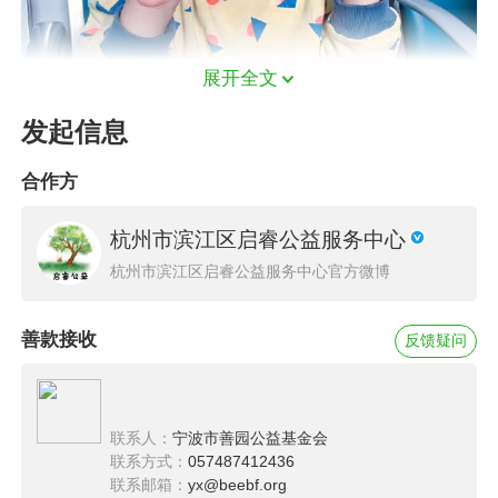
展开全文
发起信息
合作方
“
身体健康 亲人安在 现实安稳！曾几何时 许过一
杭州市滨江区启睿公益服务中心
次又一次的愿望！在2021年8月21日被确诊“急性
杭州市滨江区启睿公益服务中心官方微博
淋巴细胞白血病”就这么把我的梦摇醒了，白血
病？怎么可能？想必大家和我一样，更多的是吃
善款接收
反馈疑问
惊 不理解，这个原先只在电影里看到过的名词。
得知这一结果，我整个人都懵了，医生说如果不
联系人：
宁波市善园公益基金会
及时接受治疗孩子会有生命危险！看到诊断书和
联系方式：
057487412436
病危通知书时，像睛天霹雳一样击碎了我们整个
联系邮箱：
yx@beebf.org