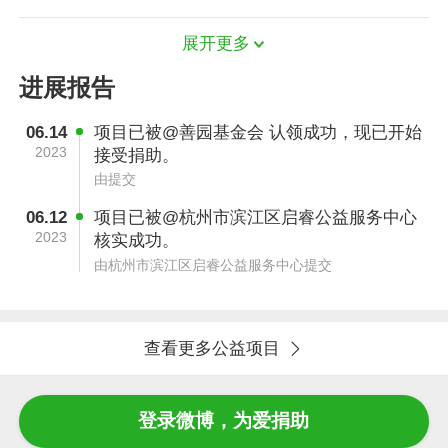
展开更多
进展报告
06.14
项目已被@善园基金会 认领成功，现已开始
2023
接受捐助。
由提交
但是又有什么办法呢，为了孩子我天塌了下来。
06.12
项目已被@杭州市滨江区启睿公益服务中心
2023
核实成功。
但是又有什么办法呢，为了孩子我们必须接受现
由杭州市滨江区启睿公益服务中心提交
实，住院治疗，患病至今将近-年。大量化疗药物
的副作用，让不到7岁的孩子身体各项指标异
常，儿子2022年1月23日化疗。
查看更多公益项目
登录微博，为爱捐助