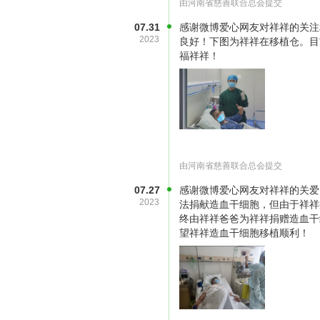
由河南省慈善联合总会提交
07.31
感谢微博爱心网友对祥祥的关注
2023
良好！下图为祥祥在移植仓。目
福祥祥！
由河南省慈善联合总会提交
（图片
07.27
感谢微博爱心网友对祥祥的关爱
“孩子终于有机会可以活下来了。”
2023
法捐献造血干细胞，但由于祥祥
却高兴不起来，后续至少30万元的
终由祥祥爸爸为祥祥捐赠造血干
望祥祥造血干细胞移植顺利！
来。他们夫妻都在乡镇的卫生院工作
的费用，所剩无几。
祥祥爸爸介绍，孩子的治疗费报销后
友那里借了10多万元。如今，孩子