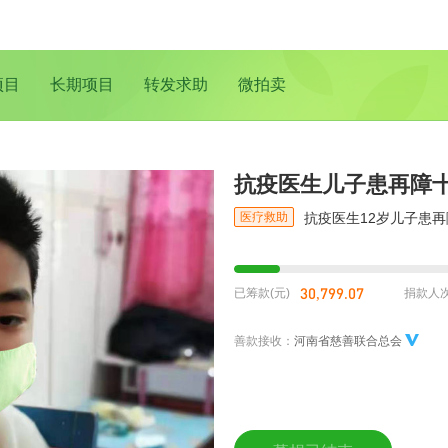
项目
长期项目
转发求助
微拍卖
抗疫医生儿子患再障十
医疗救助
抗疫医生12岁儿子患再
30,799.07
已筹款(元)
捐款人
善款接收：
河南省慈善联合总会