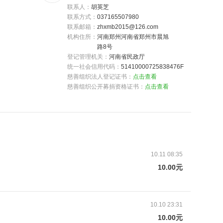
联系人：
胡英芝
联系方式：
037165507980
联系邮箱：
zhxmb2015@126.com
机构住所：
河南郑州河南省郑州市晨旭
路8号
登记管理机关：
河南省民政厅
统一社会信用代码：
51410000725838476F
慈善组织法人登记证书：
点击查看
慈善组织公开募捐资格证书：
点击查看
10.11 08:35
10.00元
由家属提供，已获授权）
10.10 23:31
现一些红点点，时常还伴随高烧不退的症状。身为医生
10.00元