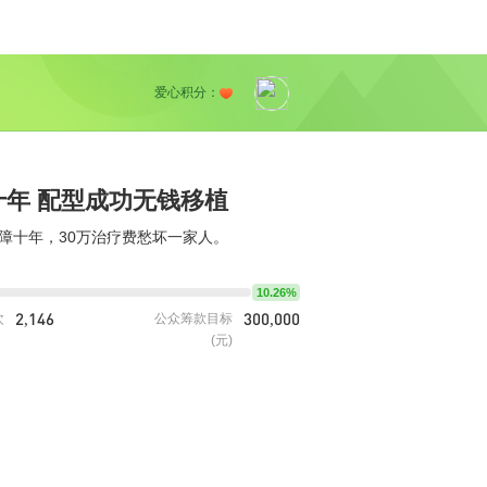
爱心积分：
年 配型成功无钱移植
障十年，30万治疗费愁坏一家人。
10.26%
2,146
300,000
次
公众筹款目标
(元)