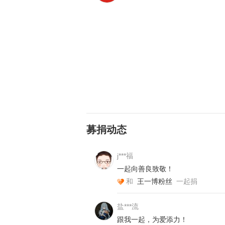
募捐动态
j***福
一起向善良致敬！
（图片
和
王一博粉丝
一起捐
近3岁男童 确诊再生障碍性贫血
盐***流
2013年，近3岁的祥祥身上总是出
跟我一起，为爱添力！