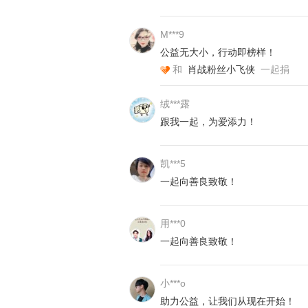
的爸爸感觉不正常，带着他到医院检
病，建议进一步检查。”祥祥爸爸说
M***9
最终确诊为再生障碍性贫血。
公益无大小，行动即榜样！
和
肖战粉丝小飞侠
一起捐
绒***露
跟我一起，为爱添力！
凯***5
一起向善良致敬！
用***0
一起向善良致敬！
小***o
助力公益，让我们从现在开始！