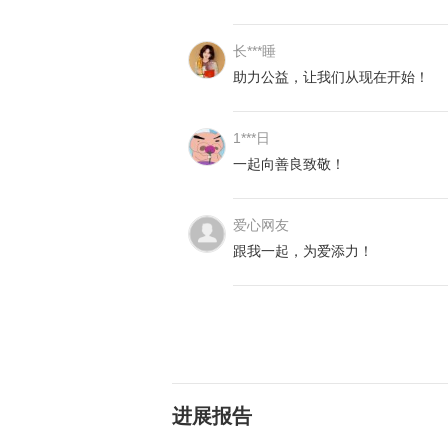
长***睡
助力公益，让我们从现在开始！
（图片
确诊之后，医生采取了口服药物免疫
1***日
疗的效果还可以。但2017年开始
一起向善良致敬！
医生建议进行骨髓移植。但一直没有
2022年3月份，祥祥出现了流鼻血
爱心网友
民医院救治。之后，祥祥便开始了不
跟我一起，为爱添力！
2023年4月份，祥祥的病情再次恶
因消化道出血再次晕倒，紧急转入到
现在孩子只能依靠输血维持生命。”
进行骨髓移植。否则一旦出现脑出血
进展报告
配型成功 30万治疗费难住家人
“配型成功，10个点全相合。”祥祥