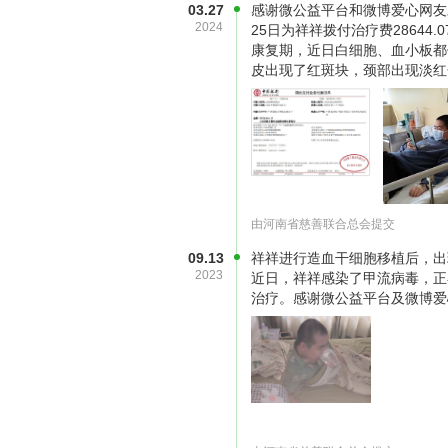
03.27
感谢微公益平台和微博爱心网友
骨髓配型成功了，而且是点位全相合
2024
25日为祥祥拨付治疗费2864
康复期，近日白细胞、血小板都
医生表示，孩子的骨髓配型达到了1
皮出现了红斑块，颈部出现淡红
况，建议越早移植越好。骨髓移植及
子的具体排异情况。
由河南省慈善联合总会提交
09.13
祥祥进行造血干细胞移植后，出
2023
近日，祥祥感染了甲流病毒，正
治疗。感谢微公益平台及微博爱