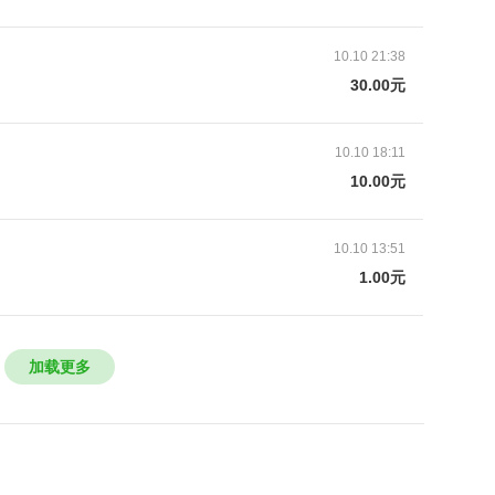
10.10 21:38
30.00元
由家属提供，已获授权）
治疗，并每年定期输血、输血小板。开始的几年，治
10.10 18:11
，祥祥的病情出现加重的迹象，流鼻血的次数开始增多。
10.00元
找到合适的配型。
、空腔出血及下肢出血点增多的情况，紧急到河南省人
10.10 13:51
间断地住院治疗。
1.00元
化晕倒，被紧急送到河南省人民医院。5月15日，祥祥
重症监护室抢救，并被下达了病危通知书。“
祥祥爸爸说，医生表示，孩子病情很严重，必须尽快
加载更多
、多脏器出血的情况，将危及孩子生命。
爸爸说，5月17日，从中华骨髓库传来好消息，祥祥的