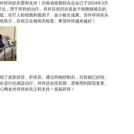
对祥祥的关爱和支持！河南省慈善联合总会已于2024年3月
，这让处在绝望边缘的他们看到了希望。
4.07元，用于祥祥的治疗。祥祥目前仍在造血干细胞移植后的
低，在打人粒细胞刺激因子、血小板生成素。另外祥祥的头
0个点全相合，治愈的几率很大。就孩子目前的身体状
色斑片，目前正在做相关检查。希望祥祥越来越好！
后续的治疗费至少需要30万元，术后的花费还要看孩
现了皮肤排异、肝排异。通过药物控制后，目前都已好转。
在进行抗感染治疗。祥祥还在排异期，需每周到医院复查、
心网友对祥祥的关注和支持！祝福祥祥！