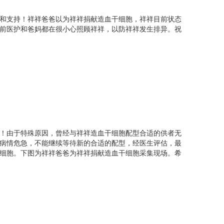
和支持！祥祥爸爸以为祥祥捐献造血干细胞，祥祥目前状态
前医护和爸妈都在很小心照顾祥祥，以防祥祥发生排异。祝
由家属提供，已获授权）
！由于特殊原因，曾经与祥祥造血干细胞配型合适的供者无
祥祥爸爸说，全家人看到了孩子治愈的希望。但是他们
病情危急，不能继续等待新的合适的配型，经医生评估，最
治疗费用，无疑是一座沉重的大山，压得他们喘不过气
细胞。下图为祥祥爸爸为祥祥捐献造血干细胞采集现场。希
，每个月的工资除去正常的家庭开销，以及孩子服药
花了30多万元，不仅花光了家里的全部，还从亲戚朋
的治疗费还远远没有凑够，只能在重症监护室内等待。