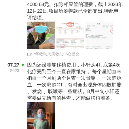
4000.68元。扣除相应管的理费，截止2023年
12月22日,项目所筹善款已全部支出,特此申
请结项。
由中华救助大病救助中心提交
07.27
因为还没凑够移植费用，小轩从4月底第4次
2023
化疗完到至今一直在家维持 。每个星期查末
梢血一个月到两个月查一次骨穿 、一次静脉
血、一次彩超CT，有时会出现身体四肢肿胀
、发烧 、咳嗽等一些症状。8月中旬小轩还
需要做完所有的检查，才能做移植准备。