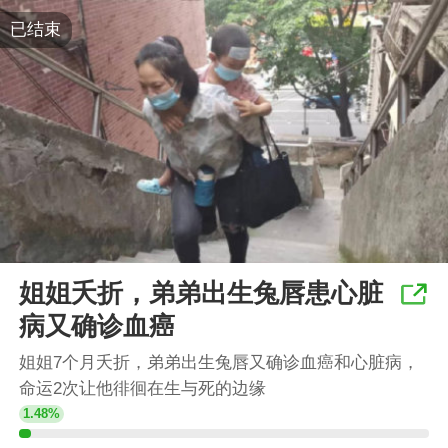
已结束
姐姐夭折，弟弟出生兔唇患心脏
病又确诊血癌
姐姐7个月夭折，弟弟出生兔唇又确诊血癌和心脏病，
命运2次让他徘徊在生与死的边缘
1.48%