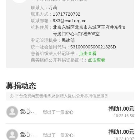
医院，到重庆儿童医院治疗了1个月左右，洪琼
联系人：
万莉
多次和医生沟通，谈话，医生最终还是说：“出院
联系方式：
13717720732
联系邮箱：
933@csaf.org.cn
吧，已经过了最佳治疗时间，如果是出生就查出
机构住所：
北京东城区北京市东城区王府井东街8
来还有希望”。洪琼不想放弃，她想拼一把，于是
号澳门中心写字楼806室
登记管理机关：
民政部
辗转多家医院咨询，但是结果都一样。一句“回去
统一社会信用代码：
53100000500021326D
好好陪陪孩子吧”击碎了洪琼一家人所有的希望，
慈善组织法人登记证书：
点击查看
慈善组织公开募捐资格证书：
点击查看
婷婷出院还没1个月就走了，是在送孩子去儿童
医院的路上，婷婷就不行了，在医院抢救30分
钟，宣布死亡。一瞬间天旋地转，洪琼瘫坐在地
募捐动态
上，眼泪止不住地往下流，医生走过来搀扶起洪
平台免费向慈善组织及捐赠人提供公开募捐信息服务
琼抱着她说：“还年轻，还会有小孩的”。
捐助1.00元
爱心网友
献出了一份爱心
10.23 16:56
捐助1.00元
爱心网友
献出了一份爱心
10.23 10:07