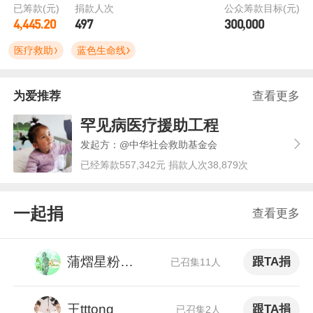
已筹款(元)
捐款人次
公众筹款目标(元)
4,445.20
497
300,000
医疗救助
蓝色生命线
为爱推荐
查看更多
罕见病医疗援助工程
发起方：@中华社会救助基金会
已经筹款557,342元 捐款人次38,879次
一起捐
查看更多
蒲熠星粉丝公益小队
跟TA捐
已召集11人
王tttong
跟TA捐
已召集2人