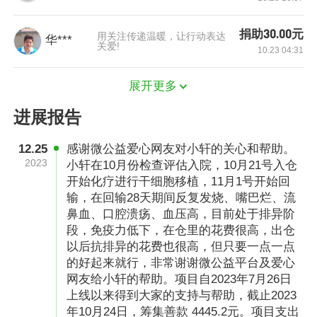
捐助30.00元
用关注传递温暖，让行动表达
华***
关爱!
10.23 04:31
在女儿离开没多久，洪琼就检查出怀孕了，因为
展开更多
刚失去女儿，她觉得是不是女儿不放心自己又回
进展报告
来了，于是准备迎接女儿的第二次到来，这一次
她做了很多检查就怕这个小孩也有先天性的病，
12.25
感谢微公益爱心网友对小轩的关心和帮助。
2023
小轩在10月份检查评估入院，10月21号入仓
她把能检查的几乎都检查一遍，但是老天并没有
开始化疗进行干细胞移植，11月1号开始回
怜悯她，2018年6月24日小轩出生，先天性唇腭
输，在回输28天期间反复发烧、嘴巴烂、流
裂，厄运再一次照进现实。
鼻血、口腔溃疡、血压高，目前处于排异阶
段，免疫力低下，在仓里的花费很高，出仓
以后抗排异的花费也很高，但只要一点一点
的好起来就行，非常谢谢微公益平台及爱心
网友给小轩的帮助。项目自2023年7月26日
上线以来得到大家的支持与帮助，截止2023
年10月24日，筹集善款 4445.2元。项目支出