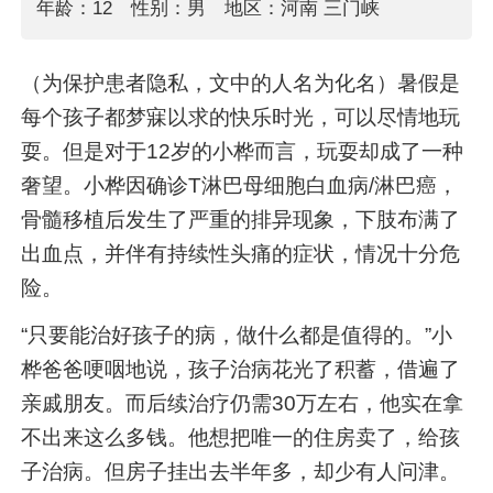
年龄：12
性别：男
地区：河南 三门峡
（为保护患者隐私，文中的人名为化名）暑假是
每个孩子都梦寐以求的快乐时光，可以尽情地玩
耍。但是对于12岁的小桦而言，玩耍却成了一种
奢望。小桦因确诊T淋巴母细胞白血病/淋巴癌，
骨髓移植后发生了严重的排异现象，下肢布满了
出血点，并伴有持续性头痛的症状，情况十分危
险。
“只要能治好孩子的病，做什么都是值得的。”小
桦爸爸哽咽地说，孩子治病花光了积蓄，借遍了
亲戚朋友。而后续治疗仍需30万左右，他实在拿
不出来这么多钱。他想把唯一的住房卖了，给孩
子治病。但房子挂出去半年多，却少有人问津。