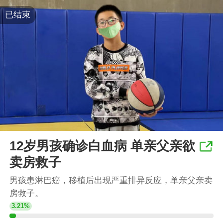
已结束
12岁男孩确诊白血病 单亲父亲欲
卖房救子
男孩患淋巴癌，移植后出现严重排异反应，单亲父亲卖
房救子。
3.21%