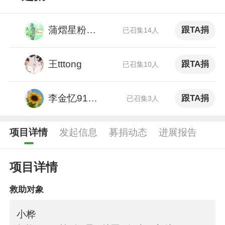
蒲熠星粉丝公益小队
跟TA捐
已召集14人
王tttong
跟TA捐
已召集10人
李金忆91419
跟TA捐
已召集3人
项目详情
发起信息
募捐动态
进展报告
项目详情
救助对象
小桦