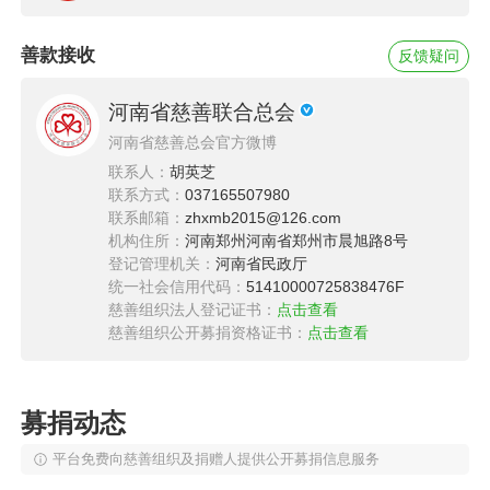
12岁男孩确诊白血病
善款接收
反馈疑问
2022年的9月份，对于小桦来讲犹如噩梦般的存
在，一次呕吐让他的生活发生了彻底的改变。9
河南省慈善联合总会
月18日，小桦因呕吐、食欲不振到河南省儿童医
河南省慈善总会官方微博
院检查，并最终确诊为T淋巴母细胞白血病/淋巴
联系人：
胡英芝
瘤。这个消息犹如晴天霹雳，彻底击碎了小桦一
联系方式：
037165507980
联系邮箱：
zhxmb2015@126.com
家的平静生活。
机构住所：
河南郑州河南省郑州市晨旭路8号
登记管理机关：
河南省民政厅
统一社会信用代码：
51410000725838476F
慈善组织法人登记证书：
点击查看
慈善组织公开募捐资格证书：
点击查看
募捐动态
平台免费向慈善组织及捐赠人提供公开募捐信息服务