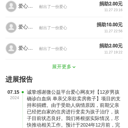
捐助2.00元
爱心网友
献出了一份爱心
11.27 23:16
捐助10.00元
爱心网友
献出了一份爱心
11.27 22:56
捐助2.00元
爱心网友
献出了一份爱心
11.27 19:22
展开更多
进展报告
07.15
诚挚感谢微公益平台爱心网友对【12岁男孩
2024
确诊白血病 单亲父亲欲卖房救子】项目的支
（图片由家属提供，已获授权）
持和捐赠。由于受助人病情原因，前期父亲
已经把自家的住房进行变卖为孩子治疗，孩
确诊后，小桦进行了长达7个月的化疗。2023年4
子目前状态良好。我们将根据实际情况，尽
月19日，小桦的爸爸为他捐献了骨髓，本以为一
快推动相关工作。预计于2024年12月前，完