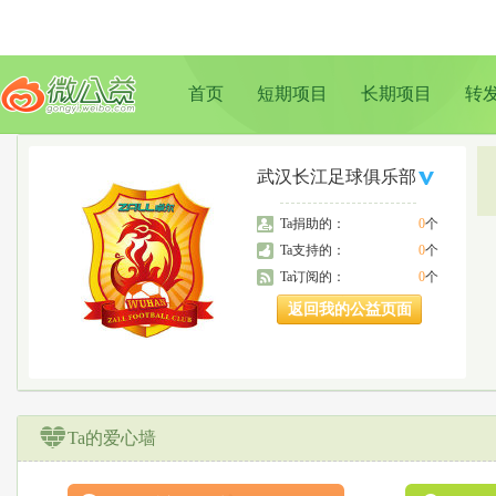
首页
短期项目
长期项目
转
武汉长江足球俱乐部
Ta捐助的：
0
个
Ta支持的：
0
个
Ta订阅的：
0
个
返回我的公益页面
Ta的爱心墙