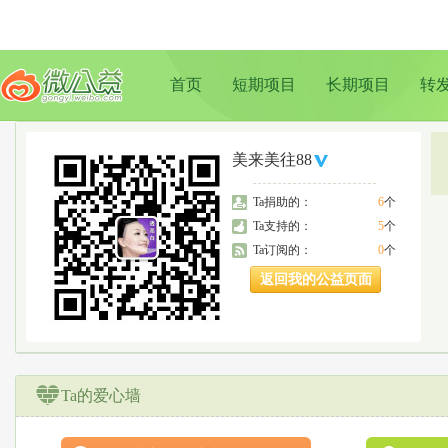
首页
短期项目
长期项目
转
美来美往88
Ta捐助的：
6
个
Ta支持的：
5
个
Ta订阅的：
0
个
返回我的公益页面
Ta的爱心墙