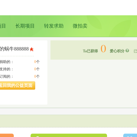
项目
长期项目
转发求助
微拍卖
0
的蜗牛888888
Ta已获得
爱心积分
已
a捐助的：
0
个
a支持的：
0
个
a订阅的：
0
个
返回我的公益页面