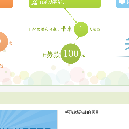
Ta的劝募能力
1
带来
Ta的传播和分享，
人捐款
0
次
100
募款
共
元
益
Ta可能感兴趣的项目