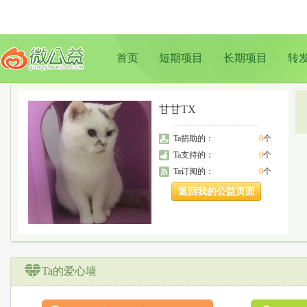
首页
短期项目
长期项目
转
甘甘TX
Ta捐助的：
0
个
Ta支持的：
0
个
Ta订阅的：
0
个
返回我的公益页面
Ta的爱心墙