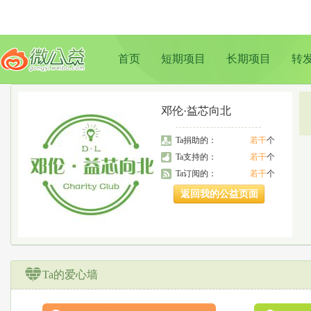
首页
短期项目
长期项目
转
邓伦·益芯向北
Ta捐助的：
若干
个
Ta支持的：
若干
个
Ta订阅的：
若干
个
返回我的公益页面
Ta的爱心墙