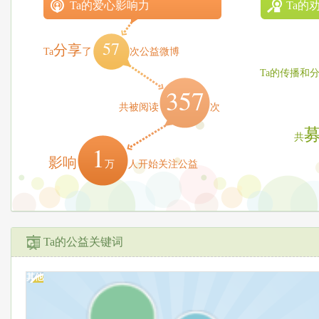
Ta的爱心影响力
Ta的
57
分享
Ta
了
次公益微博
Ta的传播和
357
共被阅读
次
共
1
影响
万
人开始关注公益
Ta的公益关键词
其他