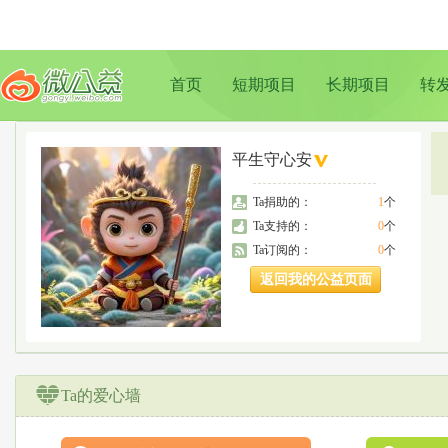
首页
短期项目
长期项目
转
平生守心安
Ta捐助的：
1
个
Ta支持的：
0
个
Ta订阅的：
0
个
返回我的公益页面
Ta的爱心墙