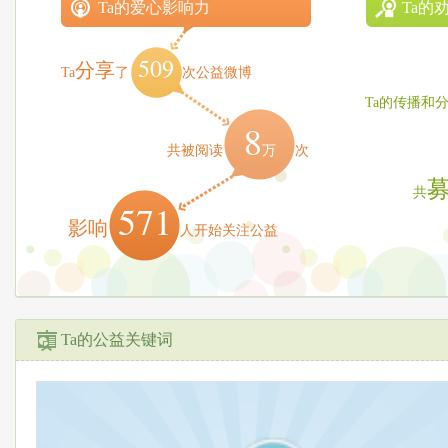
Ta的爱心影响力
Ta的
509
分享
Ta
了
次公益微博
Ta的传播和
8
万
共被阅读
次
共
571
影响
人开始关注公益
Ta的公益关键词