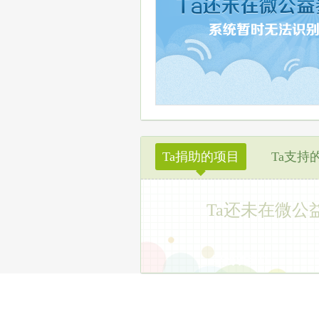
Ta捐助的项目
Ta支持
◆
Ta还未在微公