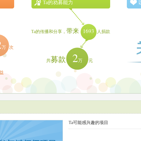
Ta的劝募能力
1693
带来
Ta的传播和分享，
人捐款
2
万
次
2
募款
万
共
元
益
Ta可能感兴趣的项目