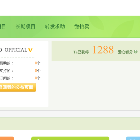
项目
长期项目
转发求助
微拍卖
1288
Q_OFFICIAL
Ta已获得
爱心积分
a捐助的：
0
个
a支持的：
0
个
a订阅的：
0
个
返回我的公益页面