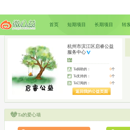
首页
短期项目
长期项目
转
杭州市滨江区启睿公益
服务中心
Ta捐助的：
0
个
Ta支持的：
0
个
Ta订阅的：
0
个
返回我的公益页面
Ta的爱心墙