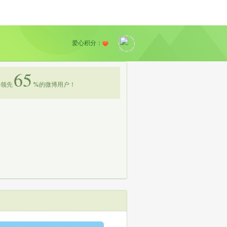
爱心积分：
65
领先
%
的微博用户！