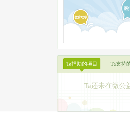
医
教育助学
Ta捐助的项目
Ta支持
◆
Ta还未在微公