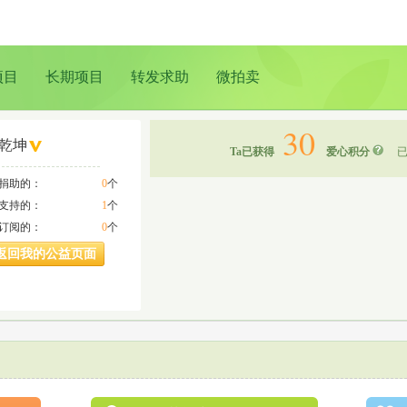
项目
长期项目
转发求助
微拍卖
30
乾坤
Ta已获得
爱心积分
已
a捐助的：
0
个
a支持的：
1
个
a订阅的：
0
个
返回我的公益页面