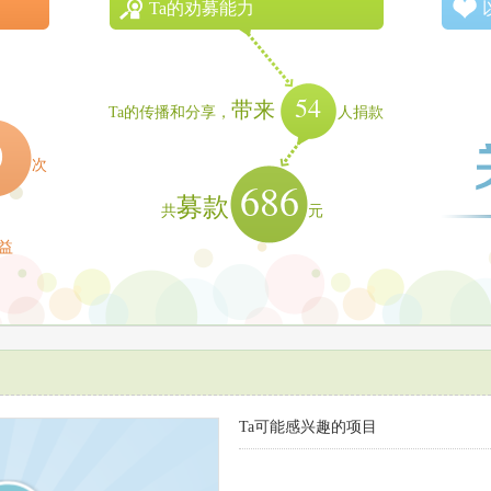
Ta的劝募能力
54
带来
Ta的传播和分享，
人捐款
0
次
686
募款
共
元
益
Ta可能感兴趣的项目