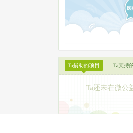
医
Ta捐助的项目
Ta支持
◆
Ta还未在微公