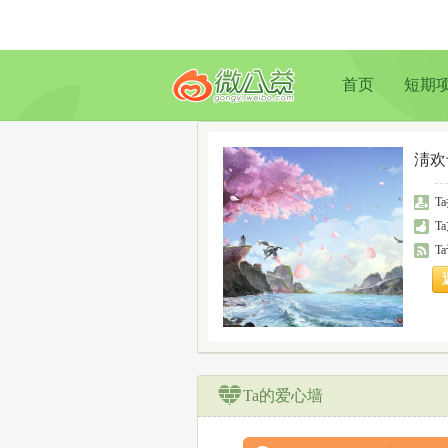
首页
短期
淸欢
T
T
T
Ta的爱心墙