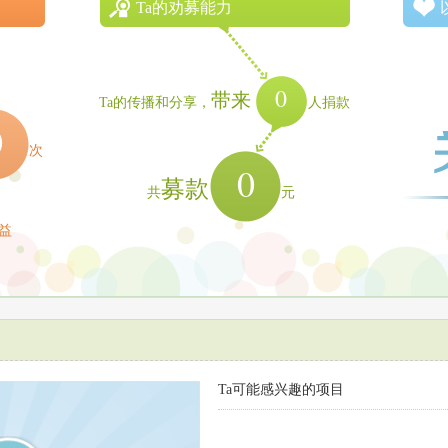
Ta的劝募能力
0
带来
Ta的传播和分享，
人捐款
0
次
0
募款
共
元
益
Ta可能感兴趣的项目