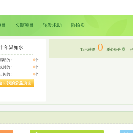
项目
长期项目
转发求助
微拍卖
0
十年温如水
Ta已获得
爱心积分
已
a捐助的：
0
个
a支持的：
0
个
a订阅的：
0
个
返回我的公益页面