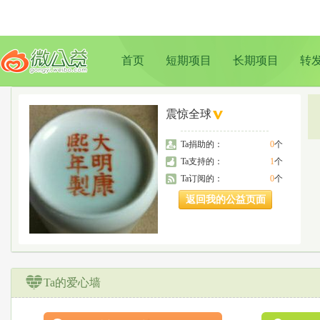
首页
短期项目
长期项目
转
震惊全球
Ta捐助的：
0
个
Ta支持的：
1
个
Ta订阅的：
0
个
返回我的公益页面
Ta的爱心墙