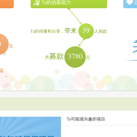
Ta的劝募能力
39
带来
Ta的传播和分享，
人捐款
0
次
3780
募款
共
元
益
Ta可能感兴趣的项目