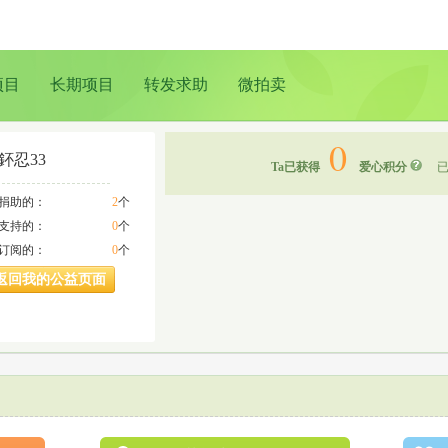
项目
长期项目
转发求助
微拍卖
0
鈈忍33
Ta已获得
爱心积分
已
a捐助的：
2
个
a支持的：
0
个
a订阅的：
0
个
返回我的公益页面