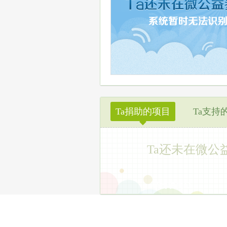
Ta捐助的项目
Ta支持
◆
Ta还未在微公