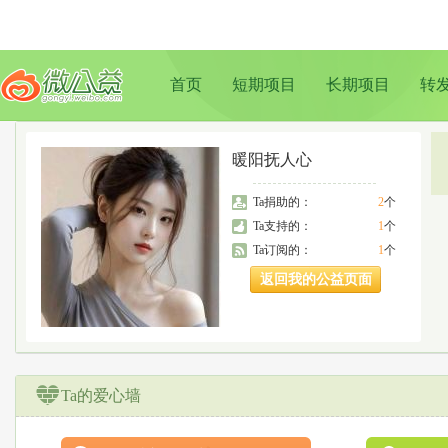
首页
短期项目
长期项目
转
暖阳抚人心
Ta捐助的：
2
个
Ta支持的：
1
个
Ta订阅的：
1
个
返回我的公益页面
Ta的爱心墙