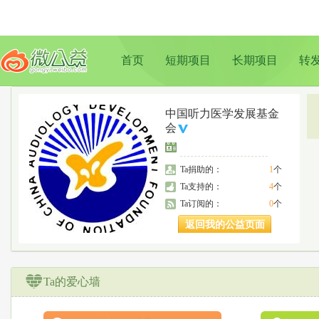
首页
短期项目
长期项目
转
中国听力医学发展基金
会
Ta捐助的：
1
个
Ta支持的：
4
个
Ta订阅的：
0
个
返回我的公益页面
Ta的爱心墙