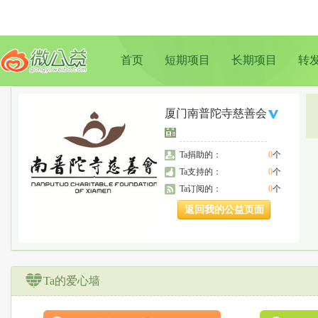
首页
短期项目
长期项目
转
厦门南普陀寺慈善会
Ta捐助的：
0
个
Ta支持的：
0
个
Ta订阅的：
0
个
返回我的公益页面
Ta的爱心墙