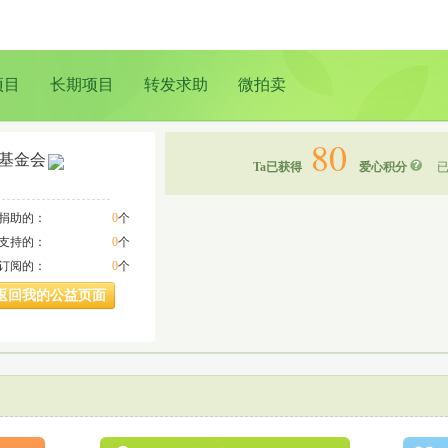
项目
长期项目
转发求助
微拍卖
80
基金会
Ta已获得
爱心积分
已
a捐助的：
0
个
a支持的：
0
个
a订阅的：
0
个
返回我的公益页面