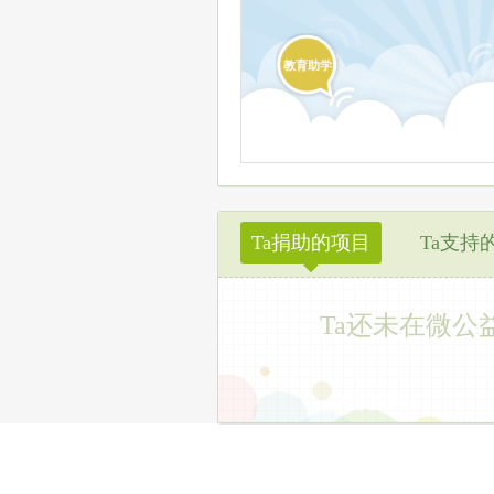
教育助学
Ta捐助的项目
Ta支持
◆
Ta还未在微公