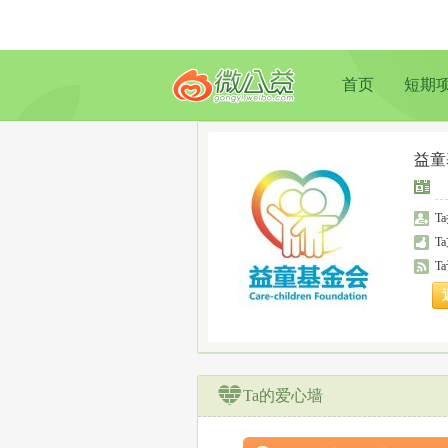
首页
短期
益童
T
T
T
Ta的爱心墙