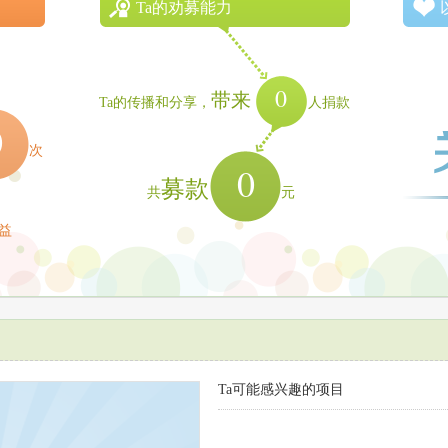
Ta的劝募能力
0
带来
Ta的传播和分享，
人捐款
0
次
0
募款
共
元
益
Ta可能感兴趣的项目