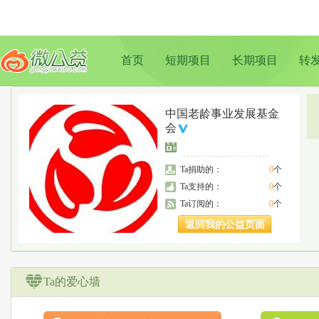
首页
短期项目
长期项目
转
中国老龄事业发展基金
会
Ta捐助的：
0
个
Ta支持的：
0
个
Ta订阅的：
0
个
返回我的公益页面
Ta的爱心墙