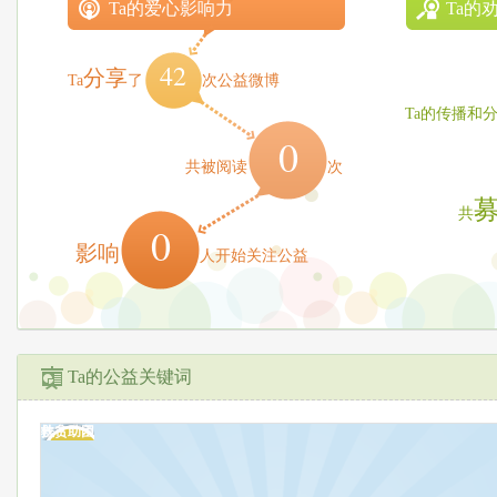
Ta的爱心影响力
Ta的
42
分享
Ta
了
次公益微博
Ta的传播和
0
共被阅读
次
共
0
影响
人开始关注公益
Ta的公益关键词
救灾应急
扶贫助困