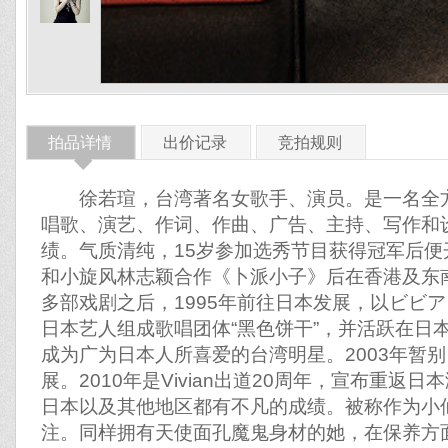
拍品详情
出价记录
竞拍规则
◆
徐若瑄，台湾著名女歌手、演员。是一名全方
唱歌、演艺、作词、作曲、广告、主持、写作和
绩。气质清纯，15岁参加选秀节目获得冠军后便开
和小旋风林志颖合作《卜派小子》后在香港及东
多部戏剧之后，1995年前往日本发展，以ビビアン
日本艺人组成歌唱团体“黑色饼干”，并活跃在日
成为广为日本人所喜爱的台湾明星。2003年暂别
展。2010年是Vivian出道20周年，宣布重返
日本以及其他地区都有不凡的成绩。被称作为小
注。同样拥有天使面孔魔鬼身材的她，在保养方