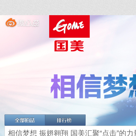
相信梦想 振翅翱翔 国美汇聚“点击”的力