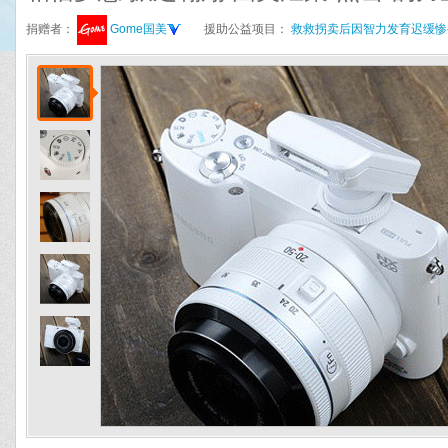
捐赠者：
Gome国美
援助公益项目：
救救拐卖后因智力发育迟缓惨