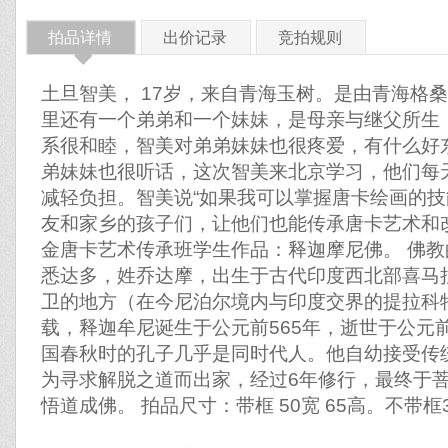
拍品详情
出价记录
竞拍规则
◆
土旦智美， 17岁，来自青海玉树。是由青海格
里还有一个弟弟和一个妹妹，是母亲与继父所生
系很和睦，智美对弟弟妹妹也很疼爱，有什么好
弟妹妹也很听话，这次智美来北京学习，他们每
减轻负担。智美说“如果我可以掌握唐卡绘画的
友和家乡的孩子们，让他们也能传承唐卡艺术和改
金唐卡艺术传承班学生作品：释迦摩尼佛。 佛
悉达多，姓乔达摩，出生于古代印度西北部喜马
卫的地方（在今尼泊尔境内与印度交界的提拉科
载，释迦牟尼诞生于公元前565年，逝世于公元前
国春秋时的孔子几乎是同时代人。他自幼接受传
为寻求解脱之道而出家，经过6年修行，最终于
悟道成佛。 拍品尺寸：带框 50宽 65高。不带框3