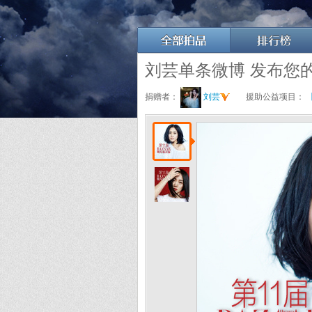
刘芸单条微博 发布您
捐赠者：
刘芸
援助公益项目：