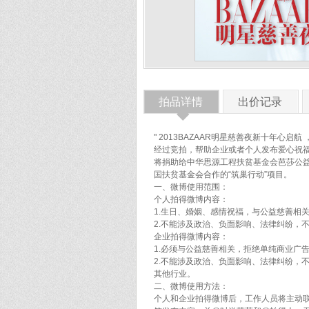
拍品详情
出价记录
◆
" 2013BAZAAR明星慈善夜新十年心启
经过竞拍，帮助企业或者个人发布爱心祝福或
将捐助给中华思源工程扶贫基金会芭莎公益
国扶贫基金会合作的“筑巢行动”项目。
一、微博使用范围：
个人拍得微博内容：
1.生日、婚姻、感情祝福，与公益慈善相
2.不能涉及政治、负面影响、法律纠纷，
企业拍得微博内容：
1.必须与公益慈善相关，拒绝单纯商业广
2.不能涉及政治、负面影响、法律纠纷，
其他行业。
二、微博使用方法：
个人和企业拍得微博后，工作人员将主动联