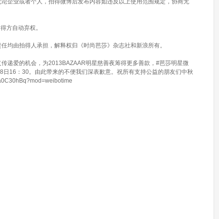
无论企业或者个人，拍得微博后发布内容如违反以上使用范围规定，协商无
为拍得方自动弃权。
责任均由拍得人承担，解释权归《时尚芭莎》杂志社和新浪所有。
递爱的机会，为2013BAZAAR明星慈善夜筹得更多善款，#芭莎明星微
月8日16：30。由此带来的不便我们深表歉意。祝所有支持公益的朋友们中秋
a0C30hBq?mod=weibotime