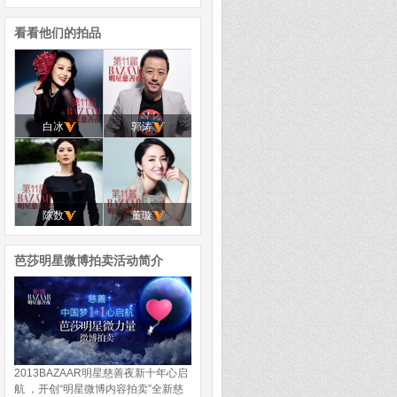
看看他们的拍品
白冰
郭涛
陈数
董璇
芭莎明星微博拍卖活动简介
2013BAZAAR明星慈善夜新十年心启
航 ，开创“明星微博内容拍卖”全新慈