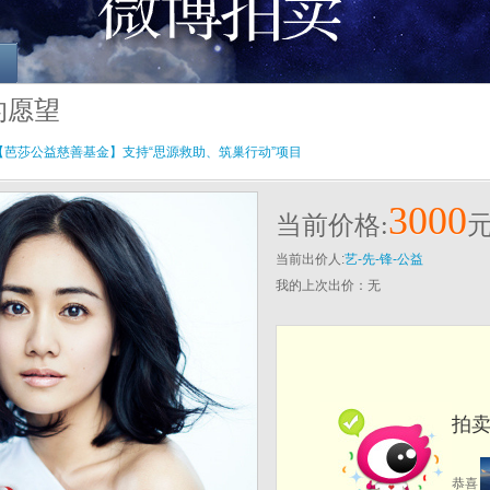
的愿望
【芭莎公益慈善基金】支持“思源救助、筑巢行动”项目
3000
当前价格:
当前出价人:
艺-先-锋-公益
我的上次出价：
无
拍卖成
恭喜