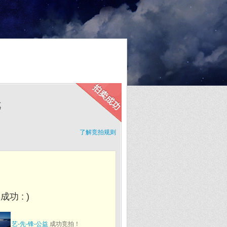
元
了解竞拍规则
功 : )
艺-先-锋-公益
成功竞拍！