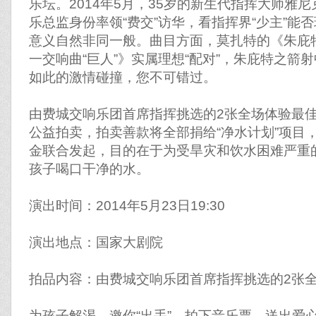
乐坛。2014年5月，35岁的新生代指挥大师雅尼
乐总监身份率领“费交”访华，看指挥界“少主”能
意义自然非同一般。曲目方面，莫扎特的《朱庇
一交响曲“巨人”》实属理想“配对”，朱庇特之箭
如此的激情碰撞，您不可错过。
由费城交响乐团首席指挥挑选的2张全场体验最
公益拍卖，拍卖善款将全部捐给“净水计划”项目
金联合发起，目的在于为受旱灾和饮水困难严重
孩子喝口干净的水。
演出时间：2014年5月23日19:30
演出地点：国家大剧院
拍品内容：由费城交响乐团首席指挥挑选的2张
为孩子解渴，邀你“出手”，拍下音乐票，送出爱