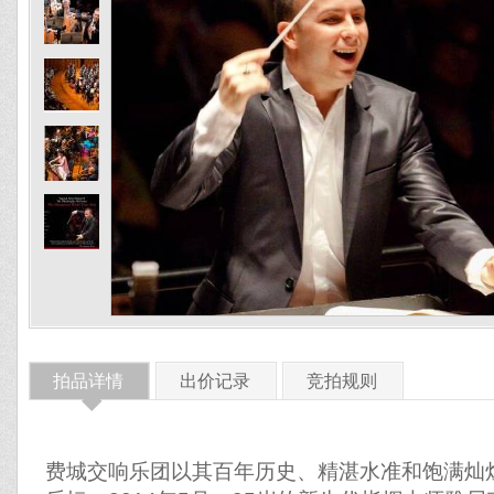
拍品详情
出价记录
竞拍规则
◆
费城交响乐团以其百年历史、精湛水准和饱满灿烂