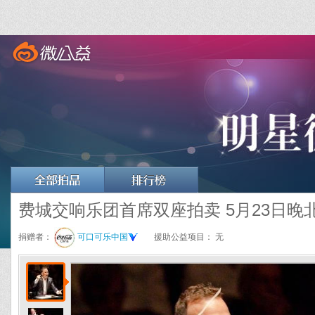
费城交响乐团首席双座拍卖 5月23日晚
捐赠者：
可口可乐中国
援助公益项目：
无