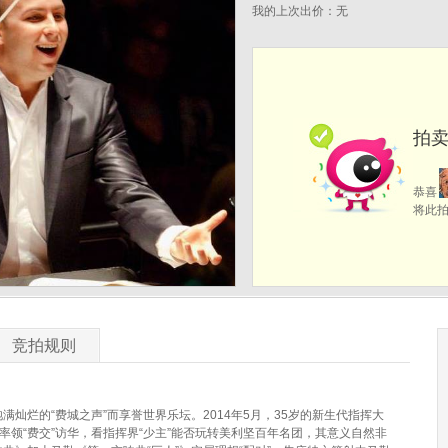
我的上次出价：
无
拍卖成
恭喜
将此
竞拍规则
灿烂的“费城之声”而享誉世界乐坛。2014年5月，35岁的新生代指挥大
率领“费交”访华，看指挥界“少主”能否玩转美利坚百年名团，其意义自然非