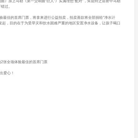
曲》加上马勒《第一交响曲“巨人”》实属理想“配对”，朱庇特之箭射中马勒
可错过。
验最佳的首席门票，将拿来进行公益拍卖，拍卖善款将全部捐给“净水计
合发起，目的在于为受旱灾和饮水困难严重的地区安置净水设备，让孩子喝口
的2张全场体验最佳的首席门票
送出爱心！