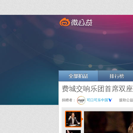
费城交响乐团首席双座拍
捐赠者：
可口可乐中国
援助公