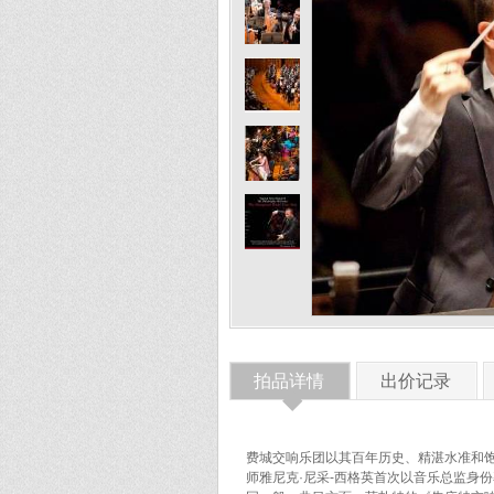
拍品详情
出价记录
◆
费城交响乐团以其百年历史、精湛水准和饱满
师雅尼克·尼采-西格英首次以音乐总监身份