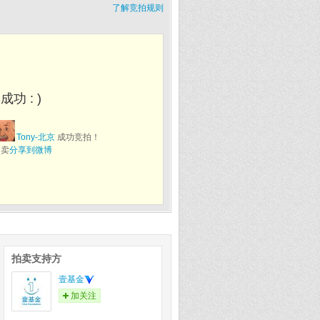
了解竞拍规则
功 : )
Tony-北京
成功竞拍！
拍卖
分享到微博
拍卖支持方
壹基金
加关注