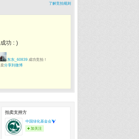
了解竞拍规则
功 : )
东东_60839
成功竞拍！
拍卖
分享到微博
拍卖支持方
中国绿化基金会
加关注