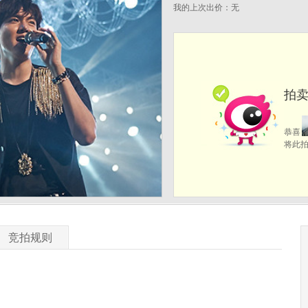
我的上次出价：
无
拍卖成
恭喜
将此
竞拍规则