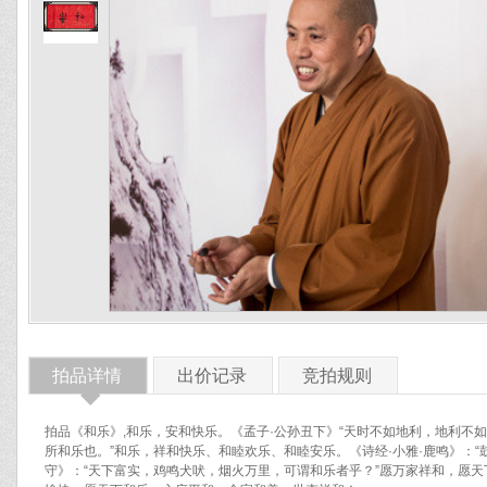
拍品详情
出价记录
竞拍规则
◆
拍品《和乐》,和乐，安和快乐。《孟子·公孙丑下》“天时不如地利，地利不如
所和乐也。”和乐，祥和快乐、和睦欢乐、和睦安乐。《诗经·小雅·鹿鸣》：“
守》：“天下富实，鸡鸣犬吠，烟火万里，可谓和乐者乎？”愿万家祥和，愿