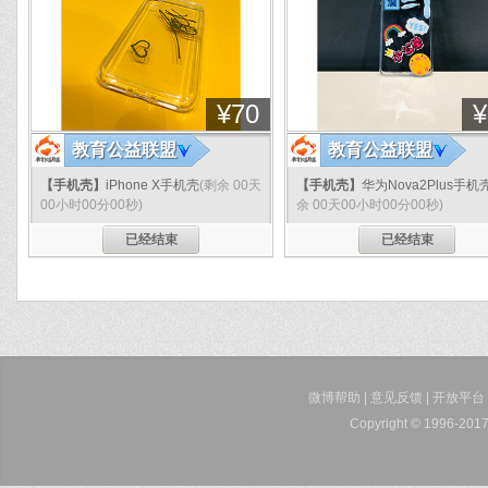
¥
70
¥
教育公益联盟
教育公益联盟
【手机壳】
iPhone X手机壳
(剩余 00天
【手机壳】
华为Nova2Plus手机
00小时00分00秒)
余 00天00小时00分00秒)
已经结束
已经结束
微博帮助
|
意见反馈
|
开放平台
Copyright © 1996-2017 