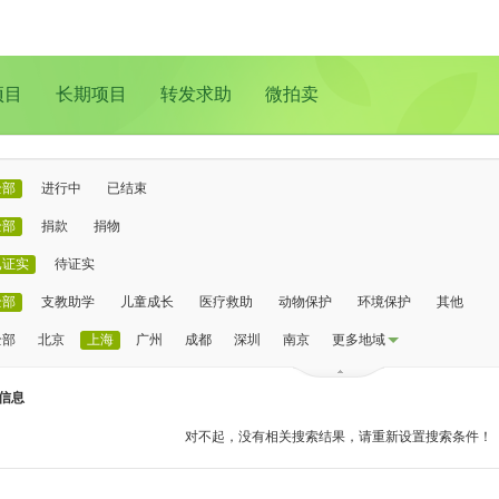
项目
长期项目
转发求助
微拍卖
全部
进行中
已结束
全部
捐款
捐物
已证实
待证实
全部
支教助学
儿童成长
医疗救助
动物保护
环境保护
其他
全部
北京
上海
广州
成都
深圳
南京
更多地域
信息
对不起，没有相关搜索结果，请重新设置搜索条件！