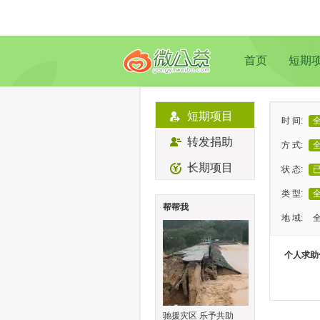
首页
短期
短期项目
时 间:
转发捐助
方 式:
长期项目
状 态:
类 型:
帮帮我
地 域:
个人求助
驰援灾区 乐予共助