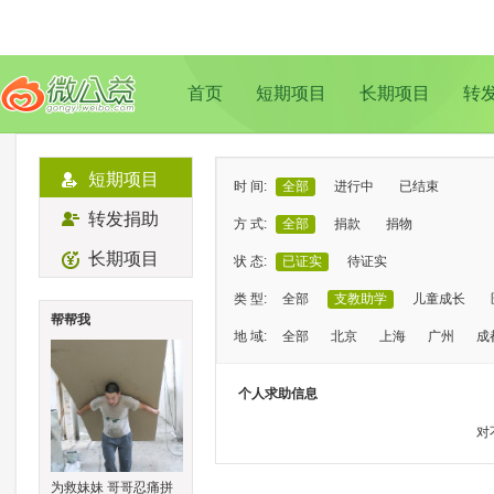
首页
短期项目
长期项目
转
短期项目
时 间:
全部
进行中
已结束
转发捐助
方 式:
全部
捐款
捐物
长期项目
状 态:
已证实
待证实
类 型:
全部
支教助学
儿童成长
帮帮我
地 域:
全部
北京
上海
广州
成
个人求助信息
对
为救妹妹 哥哥忍痛拼