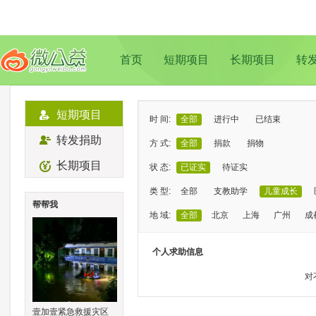
首页
短期项目
长期项目
转
短期项目
时 间:
全部
进行中
已结束
转发捐助
方 式:
全部
捐款
捐物
长期项目
状 态:
已证实
待证实
类 型:
全部
支教助学
儿童成长
帮帮我
地 域:
全部
北京
上海
广州
成
个人求助信息
对
壹加壹紧急救援灾区