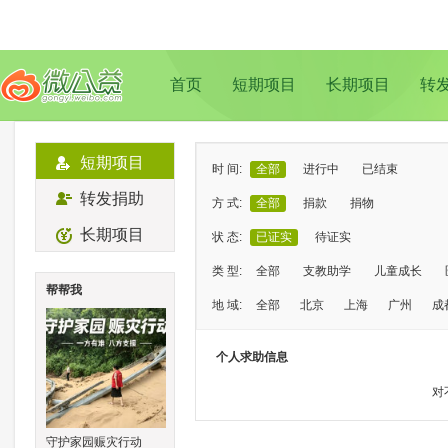
首页
短期项目
长期项目
转
短期项目
时 间:
全部
进行中
已结束
转发捐助
方 式:
全部
捐款
捐物
长期项目
状 态:
已证实
待证实
类 型:
全部
支教助学
儿童成长
帮帮我
地 域:
全部
北京
上海
广州
成
个人求助信息
对
守护家园赈灾行动