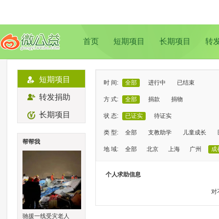
首页
短期项目
长期项目
转
短期项目
时 间:
全部
进行中
已结束
转发捐助
方 式:
全部
捐款
捐物
长期项目
状 态:
已证实
待证实
类 型:
全部
支教助学
儿童成长
帮帮我
地 域:
全部
北京
上海
广州
成
个人求助信息
对
驰援一线受灾老人