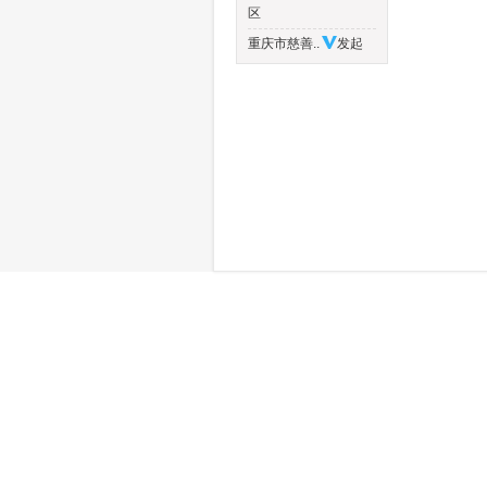
区
重庆市慈善..
发起