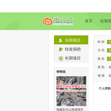
首页
短期
短期项目
时 间:
转发捐助
方 式:
长期项目
状 态:
类 型:
帮帮我
地 域:
个人求助
驰援彭水山体崩塌灾