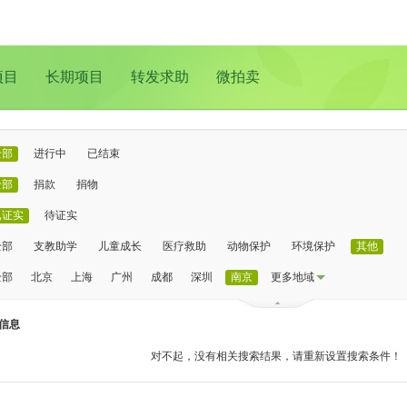
项目
长期项目
转发求助
微拍卖
全部
进行中
已结束
全部
捐款
捐物
已证实
待证实
全部
支教助学
儿童成长
医疗救助
动物保护
环境保护
其他
全部
北京
上海
广州
成都
深圳
南京
更多地域
信息
对不起，没有相关搜索结果，请重新设置搜索条件！