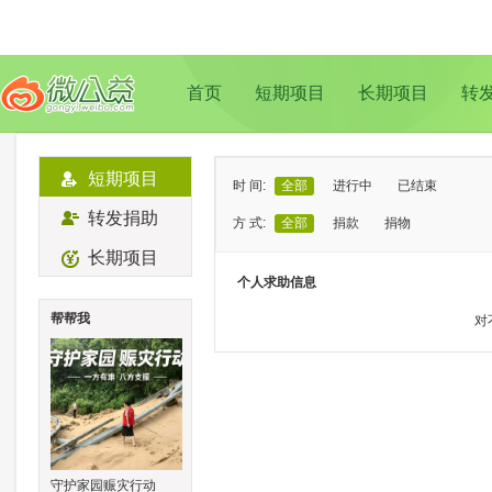
首页
短期项目
长期项目
转
短期项目
时 间:
全部
进行中
已结束
转发捐助
方 式:
全部
捐款
捐物
长期项目
状 态:
已证实
待证实
个人求助信息
类 型:
全部
支教助学
儿童成长
帮帮我
对
地 域:
全部
北京
上海
广州
成
守护家园赈灾行动