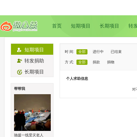
首页
短期项目
长期项目
转
短期项目
时 间:
全部
进行中
已结束
转发捐助
方 式:
全部
捐款
捐物
长期项目
状 态:
已证实
待证实
个人求助信息
类 型:
全部
支教助学
儿童成长
帮帮我
对
地 域:
全部
北京
上海
广州
成
驰援一线受灾老人