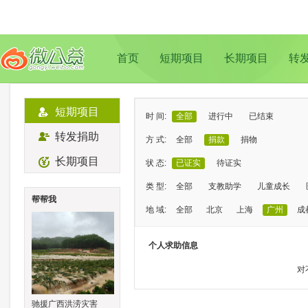
首页
短期项目
长期项目
转
短期项目
时 间:
全部
进行中
已结束
转发捐助
方 式:
全部
捐款
捐物
长期项目
状 态:
已证实
待证实
类 型:
全部
支教助学
儿童成长
帮帮我
地 域:
全部
北京
上海
广州
成
个人求助信息
对
驰援广西洪涝灾害