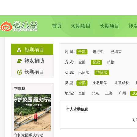
首页
短期项目
长期项目
转
短期项目
时 间:
全部
进行中
已结束
转发捐助
方 式:
全部
捐款
捐物
长期项目
状 态:
已证实
待证实
类 型:
全部
支教助学
儿童成长
帮帮我
地 域:
全部
北京
上海
广州
成
个人求助信息
对
守护家园赈灾行动