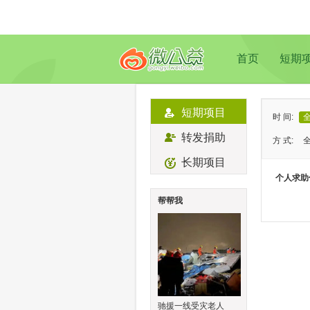
首页
短期
短期项目
时 间:
转发捐助
方 式:
长期项目
状 态:
个人求助
类 型:
帮帮我
地 域:
驰援一线受灾老人