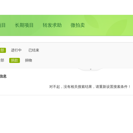
项目
长期项目
转发求助
微拍卖
全部
进行中
已结束
全部
捐款
捐物
已证实
待证实
信息
全部
支教助学
儿童成长
医疗救助
动物保护
环境保护
其他
对不起，没有相关搜索结果，请重新设置搜索条件！
全部
北京
上海
广州
成都
深圳
南京
更多地域